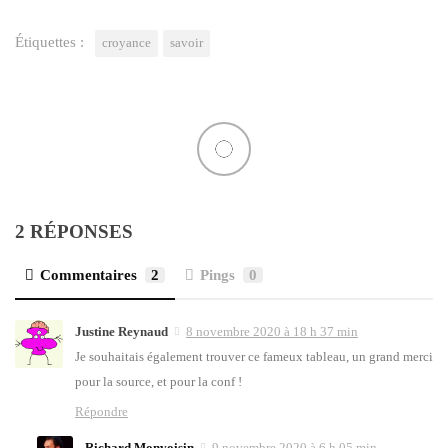
Étiquettes :
croyance
savoir
2 RÉPONSES
Commentaires
2
Pings
0
Justine Reynaud
8 novembre 2020 à 18 h 37 min
Je sou­hai­tais éga­le­ment trou­ver ce fameux tableau, un grand mer­ci
pour la source, et pour la conf !
Répondre
Richard Monvoisin
9 novembre 2020 à 6 h 05 min