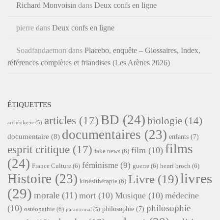
Richard Monvoisin
dans
Deux confs en ligne
pierre
dans
Deux confs en ligne
Soadfandaemon
dans
Placebo, enquête – Glossaires, Index,
références complètes et friandises (Les Arènes 2026)
ÉTIQUETTES
BD
(24)
articles
(17)
biologie
(14)
archéologie
(5)
documentaires
(23)
documentaire
(8)
enfants
(7)
films
esprit critique
(17)
film
(10)
fake news
(6)
(24)
féminisme
(9)
France Culture
(6)
guerre
(6)
henri broch
(6)
livres
Histoire
(23)
Livre
(19)
kinésithérapie
(6)
(29)
morale
(11)
mort
(10)
Musique
(10)
médecine
philosophie
(10)
philosophie
(7)
ostéopathie
(6)
paranormal
(5)