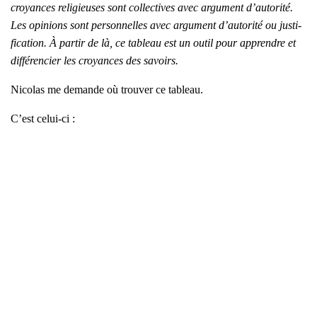
croyances reli­gieuses sont col­lec­tives avec argu­ment d’autorité.
Les opi­nions sont per­son­nelles avec argu­ment d’autorité ou jus­ti­
fi­ca­tion. À par­tir de là, ce tableau est un outil pour apprendre et
dif­fé­ren­cier les croyances des savoirs.
Nico­las me demande où trou­ver ce tableau.
C’est celui-ci :