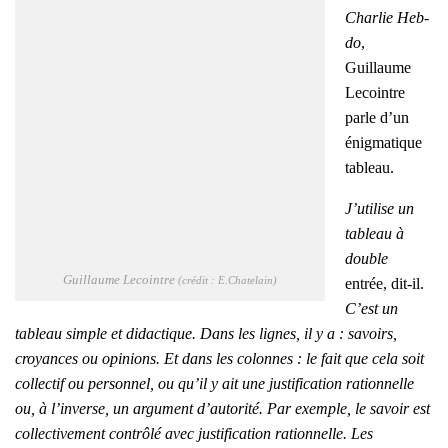
Char­lie Heb­
do
,
Guillaume
Lecointre
parle d’un
énig­ma­tique
tableau.
J’utilise un
tableau à
double
Guillaume Lecointre
entrée, dit-il.
(cré­dit : E.Chatelain)
C’est un
tableau simple et didac­tique. Dans les lignes, il y a : savoirs,
croyances ou opi­nions. Et dans les colonnes : le fait que cela soit
col­lec­tif ou per­son­nel, ou qu’il y ait une jus­ti­fi­ca­tion ration­nelle
ou, à l’inverse, un argu­ment d’autorité. Par exemple, le savoir est
col­lec­ti­ve­ment contrô­lé avec jus­ti­fi­ca­tion ration­nelle. Les