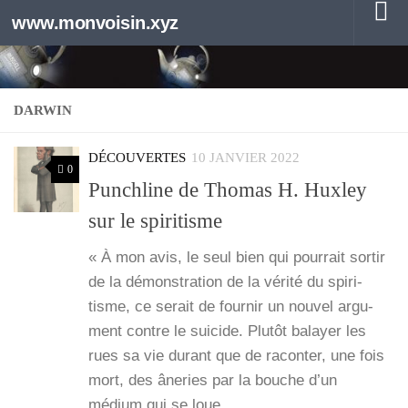
www.monvoisin.xyz
Au dessous du contenu
DARWIN
DÉCOUVERTES
10 JANVIER 2022
0
Punchline de Thomas H. Huxley
sur le spiritisme
« À mon avis, le seul bien qui pour­rait sor­tir
de la démons­tra­tion de la véri­té du spi­ri­
tisme, ce serait de four­nir un nou­vel argu­
ment contre le sui­cide. Plu­tôt balayer les
rues sa vie durant que de racon­ter, une fois
mort, des âne­ries par la bouche d’un
médium qui se loue…