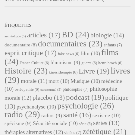
ÉTIQUETTES
BD
(24)
articles
(17)
biologie
(14)
archéologie
(5)
documentaires
(23)
documentaire
(8)
enfants
(7)
films
esprit critique
(17)
film
(10)
fake news
(6)
(24)
féminisme
(9)
France Culture
(6)
guerre
(6)
henri broch
(6)
livres
Histoire
(23)
Livre
(19)
kinésithérapie
(6)
(29)
morale
(11)
mort
(10)
Musique
(10)
médecine
philosophie
(10)
philosophie
(7)
ostéopathie
(6)
paranormal
(5)
podcast
(19)
placebo
(13)
politique
morale
(12)
psychologie
(26)
(13)
psychanalyse
(10)
radio
(29)
santé
(16)
sexisme
(10)
radios
(9)
séries
(13)
Sécurité sociale
(10)
spécisme
(9)
série
(6)
zététique
(21)
thérapies alternatives
(12)
vidéos
(7)