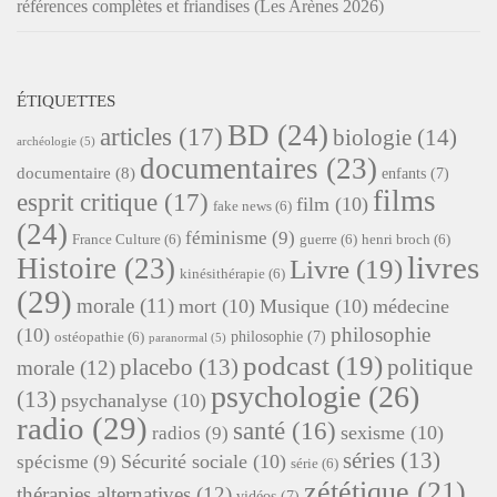
références complètes et friandises (Les Arènes 2026)
ÉTIQUETTES
BD
(24)
articles
(17)
biologie
(14)
archéologie
(5)
documentaires
(23)
documentaire
(8)
enfants
(7)
films
esprit critique
(17)
film
(10)
fake news
(6)
(24)
féminisme
(9)
France Culture
(6)
guerre
(6)
henri broch
(6)
livres
Histoire
(23)
Livre
(19)
kinésithérapie
(6)
(29)
morale
(11)
mort
(10)
Musique
(10)
médecine
philosophie
(10)
philosophie
(7)
ostéopathie
(6)
paranormal
(5)
podcast
(19)
placebo
(13)
politique
morale
(12)
psychologie
(26)
(13)
psychanalyse
(10)
radio
(29)
santé
(16)
sexisme
(10)
radios
(9)
séries
(13)
Sécurité sociale
(10)
spécisme
(9)
série
(6)
zététique
(21)
thérapies alternatives
(12)
vidéos
(7)