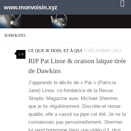
www.monvoisin.xyz
Au dessous du contenu
DAWKINS
CE QUE JE DOIS, ET À QUI
8 DÉCEMBRE 2021
0
RIP Pat Linse & oraison laïque tirée
de Dawkins
J’ap­prends le décès de « Pat » (Patri­cia
Jane) Linse, co-fon­­da­­trice de la Revue
Skep­tic Maga­zine avec Michael Sher­mer,
que je lis régu­liè­re­ment. Dis­crète et remar­
quable, elle a cas­sé sa pipe cet été. Je ne la
connais­sais pas per­son­nel­le­ment. Sher­mer
lui rend hom­mage dans une vidéo (cf. plus