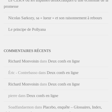
Le CERN ou les impasses démocratiques d’une économie de la
promesse
Nicolas Sarkozy, sa « lueur » et son raisonnement à rebours
Le principe de Pollyana
COMMENTAIRES RÉCENTS
Richard Monvoisin
dans
Deux confs en ligne
Éric - Contrebasso
dans
Deux confs en ligne
Richard Monvoisin
dans
Deux confs en ligne
pierre
dans
Deux confs en ligne
Soadfandaemon
dans
Placebo, enquête – Glossaires, Index,