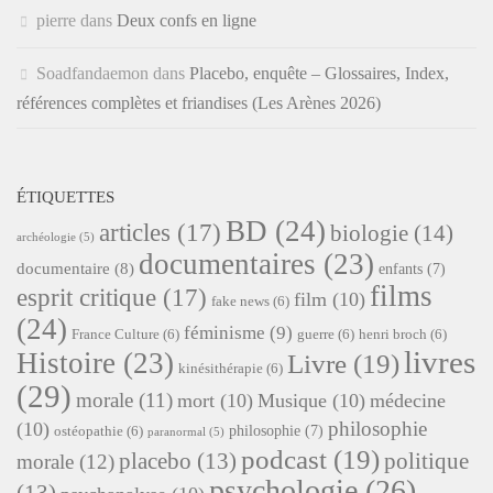
pierre
dans
Deux confs en ligne
Soadfandaemon
dans
Placebo, enquête – Glossaires, Index,
références complètes et friandises (Les Arènes 2026)
ÉTIQUETTES
BD
(24)
articles
(17)
biologie
(14)
archéologie
(5)
documentaires
(23)
documentaire
(8)
enfants
(7)
films
esprit critique
(17)
film
(10)
fake news
(6)
(24)
féminisme
(9)
France Culture
(6)
guerre
(6)
henri broch
(6)
livres
Histoire
(23)
Livre
(19)
kinésithérapie
(6)
(29)
morale
(11)
mort
(10)
Musique
(10)
médecine
philosophie
(10)
philosophie
(7)
ostéopathie
(6)
paranormal
(5)
podcast
(19)
placebo
(13)
politique
morale
(12)
psychologie
(26)
(13)