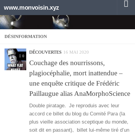
www.monvoisin.xyz
Au dessous du contenu
DÉSINFORMATION
DÉCOUVERTES
16 MAI 2020
0
Couchage des nourrissons,
plagiocéphalie, mort inattendue –
une enquête critique de Frédéric
Paillaugue alias AnaMorphoScience
Double pira­tage. Je repro­duis avec leur
accord ce billet du blog du Comi­té Para (la
plus vieille asso­cia­tion scep­tique du monde,
soit dit en pas­sant), billet lui-même tiré d’un