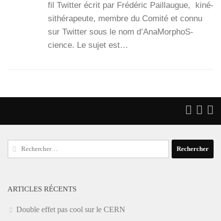
fil Twit­ter écrit par Fré­dé­ric Paillaugue, kiné­
si­thé­ra­peute, membre du Comi­té et connu
sur Twit­ter sous le nom d’Ana­Mor­phoS­
cience. Le sujet est…
Rechercher :
ARTICLES RÉCENTS
Double effet pas cool sur le CERN