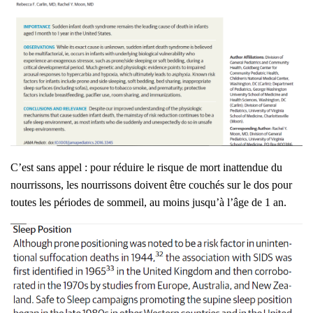
C’est sans appel : pour réduire le risque de mort inat­ten­due du
nour­ris­sons, les nour­ris­sons doivent être cou­chés sur le dos pour
toutes les périodes de som­meil, au moins jusqu’à l’âge de 1 an.