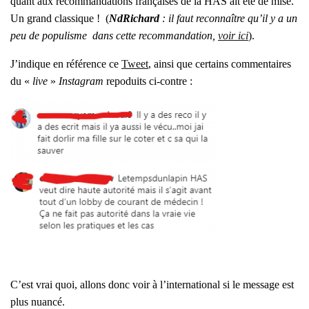
quant aux recom­man­da­tions fran­çaises de la HAS ait été de mise.
Un grand clas­sique ! (
NdRi­chard
: il faut recon­naître qu’il y a un
peu de popu­lisme dans cette recom­man­da­tion,
voir ici
).
J’in­dique en réfé­rence ce
Tweet
,
ain­si que cer­tains com­men­taires
du «
live
»
Ins­ta­gram
repo­duits ci-contre :
C’est vrai quoi, allons donc voir à l’international si le mes­sage est
plus nuan­cé.