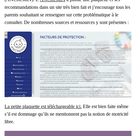
recom­man­da­tions dans un site très bien fait et j’encourage tous les
parents sou­hai­tant se ren­sei­gner sur cette pro­blé­ma­tique à le
consul­ter. De nom­breuses sources et res­sources y sont pré­sentes :
La petite pla­quette est télé­char­geable ici.
Elle est bien faite même
s’il est dom­mage qu’ils ne men­tionnent pas la notion de motri­ci­té
libre.