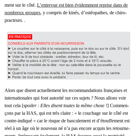
ment sur le côté.
L’entrevue est bien évi­dem­ment reprise dans de
nom­breux groupes
, y com­pris de kinés, d’ostéopathes, de chi­ro­
prac­teurs. .
Alors que disent actuel­le­ment les recom­man­da­tions fran­çaises et
inter­na­tio­nales qui font auto­ri­té sur ces sujets ? Nous allons voir
tout cela [
spoi­ler : Elles disent toutes la même chose !
] Com­men­
çons par la HAS, qui est très claire : « le cou­chage sur le côté est
contre-indi­qué » car le risque de bas­cu­le­ment et d’étouffement est
réel à un âge où le nou­veau né n’a pas encore acquis les retour­ne­
ments. Inté­res­sant éga­le­ment, la HAS évoque aus­si la motri­ci­té