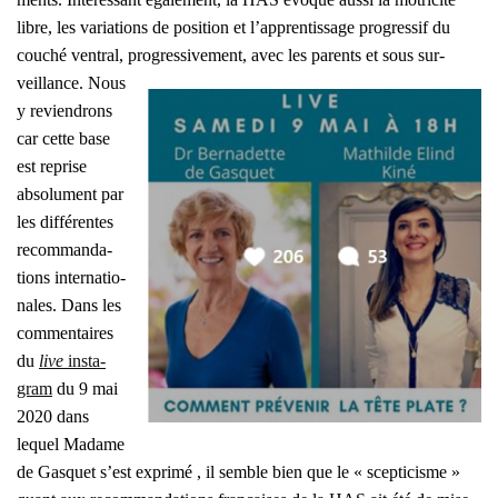
libre
, les varia­tions de posi­tion et l’apprentissage pro­gres­sif du
cou­ché ven­tral, pro­gres­si­ve­ment, avec les parents et sous sur­
veillance.
Nous
y revien­drons
car cette base
est reprise
abso­lu­ment par
les dif­fé­rentes
recom­man­da­
tions inter­na­tio­
nales. Dans les
com­men­taires
du
live
ins­ta­
gram
du 9 mai
2020 dans
lequel Madame
de Gas­quet s’est expri­mé , il semble bien que le « scep­ti­cisme »