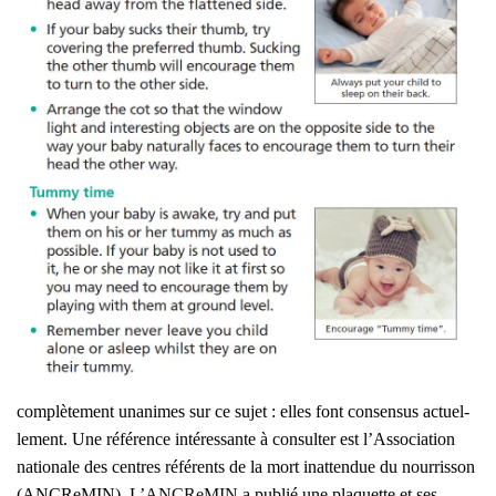
com­plè­te­ment una­nimes sur ce sujet : elles font consen­sus actuel­
le­ment. Une réfé­rence inté­res­sante à consul­ter est l’Association
natio­nale des centres réfé­rents de la mort inat­ten­due du nour­ris­son
(ANCRe­MIN). L’
ANCRe­MIN
a publié une pla­quette et ses