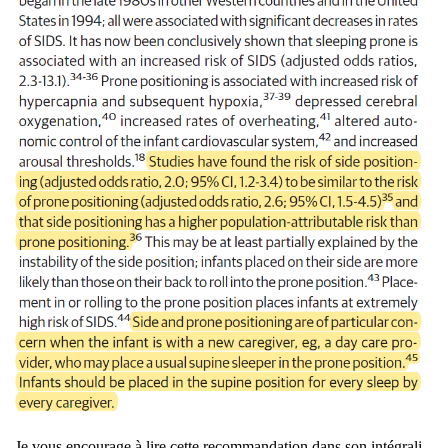
Je vous encou­rage à lire cette recom­man­da­tion dans son inté­gra­li­