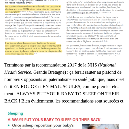
Ter­mi­nons par la recom­man­da­tion 2017 de la NHS (
Natio­nal
Health Ser­vice
, Grande Bre­tagne) : ça ferait sau­ter au pla­fond de
nom­breux oppo­sants au pater­na­lisme en san­té publique, mais c’est
écrit EN ROUGE et EN MAJUSCULES, comme pre­mier élé­
ment : ALWAYS PUT YOUR BABY TO SLEEP ON THEIR
BACK !
Bien évi­dem­ment, les recom­man­da­tions sont sour­cées et