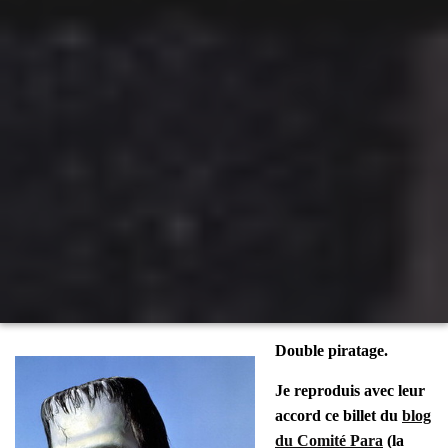
Double pira­tage.
Je repro­duis avec leur
accord ce billet du
blog
du Comi­té Para
(la