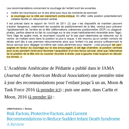
L’Académie Amé­ri­caine de Pédia­trie a publié dans le JAMA
(
Jour­nal of the Ame­ri­can Medi­cal Asso­cia­tion
)
une pre­mière mise
à jour des recom­man­da­tions pour l’enfant jusqu’à un an, Moon &
Task Force 2016 (
à prendre ici
) ; puis une autre, dans Car­lin et
Moon, 2016 (
à prendre là
) :