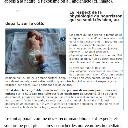
appels à la nature, à l’exotisme ou à l’anciennet
é (cf. image).
L
e tout appa­raît comme des « recom­man­da­tions » d’ex­perts, et
sont on ne peut plus claires : cou­cher les nou­veau-nés immé­dia­te­