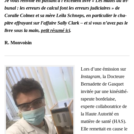
Je vous ren­voie en pas­sant à l’ex­cellent livre « Les maths au tri­
bu­nal :
les erreurs de cal­cul font les erreurs judi­ciaires
» de
Cora­lie Col­mez et sa mère Leï­la Schneps, en par­ti­cu­lier le cha­
pitre effrayant sur l’af­faire Sal­ly Clark – et si vous n’a­vez pas le
livre sous la main,
petit résu­mé ici
.
R. Mon­voi­sin
Lors d’une émis­sion sur
Ins­ta­gram
, la Doc­teure
Ber­na­dette de Gas­quet
invi­tée par une kiné­si­thé­
ra­peute bor­de­laise,
experte col­la­bo­ra­trice de
la Haute Auto­ri­té en
matière de san­té (HAS).
Elle remet­tait en cause le