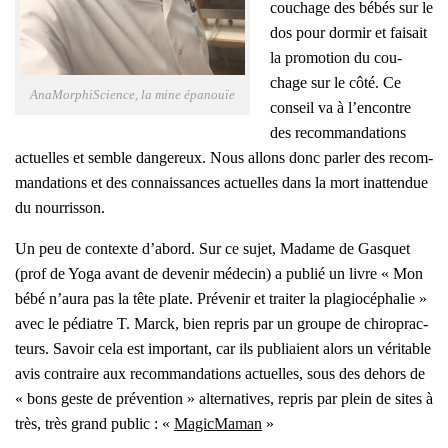
cou­chage des bébés sur le
dos pour dor­mir et fai­sait
la pro­mo­tion du cou­
chage sur le côté. Ce
Ana­Mor­phiS­cience, la mine épa­nouïe
conseil va à l’en­contre
des recom­man­da­tions
actuelles et semble dan­ge­reux. Nous allons donc par­ler des recom­
man­da­tions et des connais­sances actuelles dans la mort inat­ten­due
du nour­ris­son.
Un peu de contexte d’abord. Sur ce sujet, Madame de Gas­quet
(prof de Yoga avant de deve­nir méde­cin) a publié un livre « Mon
bébé n’aura pas la tête plate. Pré­ve­nir et trai­ter la pla­gio­cé­pha­lie »
avec le pédiatre T. Marck, bien repris par un groupe de chi­ro­prac­
teurs. Savoir cela est impor­tant, car ils publiaient alors un véri­table
avis contraire aux recom­man­da­tions actuelles, sous des dehors de
« bons geste de pré­ven­tion » alter­na­tives, repris par plein de sites à
très, très grand public : «
Magic­Ma­man
»