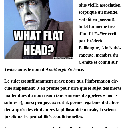
plus vieille asso­cia­tion
scep­tique du monde,
soit dit en pas­sant),
billet lui-même tiré
d’un fil
Twit­ter
écrit
par Fré­dé­ric
Paillaugue, kiné­si­thé­
ra­peute, membre du
Comi­té et connu sur
Twit­ter
sous le nom d’
Ana­Mor­phoS­cience
.
Le sujet est suf­fi­sam­ment grave pour que l’in­for­ma­tion cir­
cule ample­ment. J’en pro­fite pour dire que le sujet des morts
inat­ten­dues du nour­ris­son (ancien­ne­ment appe­lées « morts
subites »), aus­si peu joyeux soit-il, per­met éga­le­ment d’a­bor­
der auprès des étudiant·es la phi­lo­so­phie morale, la science
juri­dique les pro­ba­bi­li­tés condi­tion­nelles.