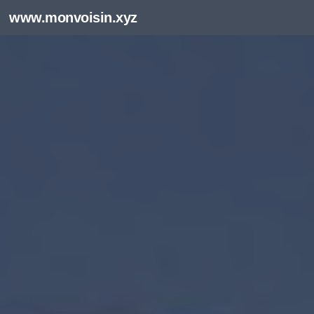
www.monvoisin.xyz
Au dessous du contenu