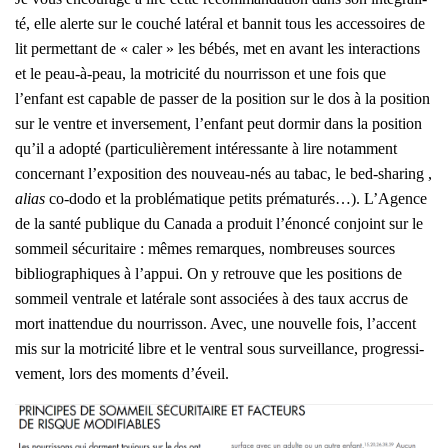
té, elle alerte sur le cou­ché laté­ral et ban­nit tous les acces­soires de
lit per­met­tant de « caler » les bébés, met en avant les inter­ac­tions
et le peau-à-peau, la motri­ci­té du nour­ris­son et une fois que
l’enfant est capable de
pas­ser de la posi­tion sur le dos à la posi­tion
sur le ventre et inver­se­ment, l’enfant peut dor­mir dans la posi­tion
qu’il a adop­té (par­ti­cu­liè­re­ment inté­res­sante à lire notam­ment
concer­nant l’exposition des nou­veau-nés au tabac, le bed-sha­ring ,
alias
co-dodo et la pro­blé­ma­tique petits pré­ma­tu­rés…).
L’A­gence
de la san­té publique du Cana­da a pro­duit l’é­non­cé conjoint sur le
som­meil sécu­ri­taire : mêmes remarques, nom­breuses sources
biblio­gra­phiques à l’appui. On y retrouve que les posi­tions de
som­meil ven­trale et laté­rale sont asso­ciées à des taux accrus de
mort inat­ten­due du nour­ris­son. Avec, une nou­velle fois, l’accent
mis sur la motri­ci­té libre et le ven­tral sous sur­veillance, pro­gres­si­
ve­ment, lors des moments d’éveil.