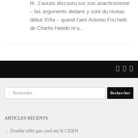
té. J’au­rais dis­cou­ru sur son ana­chro­nisme
– les argu­ments dedans y sont du niveau
début XIXe – quand l’a­mi Anto­nio Fischet­ti
de Char­lie Heb­do m’a…
Rechercher :
ARTICLES RÉCENTS
Double effet pas cool sur le CERN