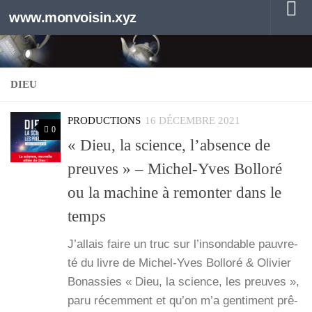
www.monvoisin.xyz
Au dessous du contenu
DIEU
PRODUCTIONS
16 DÉCEMBRE 2021
0
« Dieu, la science, l’absence de
preuves » – Michel-Yves Bolloré
ou la machine à remonter dans le
temps
J’al­lais faire un truc sur l’in­son­dable pau­vre­
té du livre de Michel-Yves Bol­lo­ré & Oli­vier
Bonas­sies « Dieu, la science, les preuves »,
paru récem­ment et qu’on m’a gen­ti­ment prê­