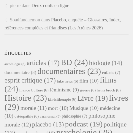
pierre
dans
Deux confs en ligne
Soadfandaemon
dans
Placebo, enquête – Glossaires, Index,
références complètes et friandises (Les Arènes 2026)
ÉTIQUETTES
BD
(24)
articles
(17)
biologie
(14)
archéologie
(5)
documentaires
(23)
documentaire
(8)
enfants
(7)
films
esprit critique
(17)
film
(10)
fake news
(6)
(24)
féminisme
(9)
France Culture
(6)
guerre
(6)
henri broch
(6)
livres
Histoire
(23)
Livre
(19)
kinésithérapie
(6)
(29)
morale
(11)
mort
(10)
Musique
(10)
médecine
philosophie
(10)
philosophie
(7)
ostéopathie
(6)
paranormal
(5)
podcast
(19)
placebo
(13)
politique
morale
(12)
psychologie
(26)
(13)