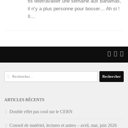
tis télé­tra­vailler une semaine aux Baha­mas,
il n’y a plus per­sonne pour bos­ser… Ah si !
Il…
Rechercher :
ARTICLES RÉCENTS
Double effet pas cool sur le CERN
Conseil de matériel, lectures et autres – avril, mai, juin 2026