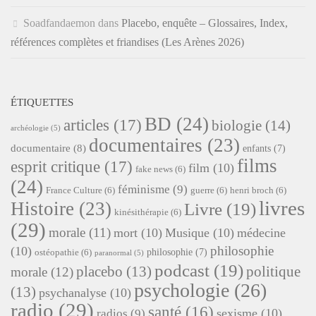
Soadfandaemon
dans
Placebo, enquête – Glossaires, Index,
références complètes et friandises (Les Arènes 2026)
ÉTIQUETTES
BD
(24)
articles
(17)
biologie
(14)
archéologie
(5)
documentaires
(23)
documentaire
(8)
enfants
(7)
films
esprit critique
(17)
film
(10)
fake news
(6)
(24)
féminisme
(9)
France Culture
(6)
guerre
(6)
henri broch
(6)
livres
Histoire
(23)
Livre
(19)
kinésithérapie
(6)
(29)
morale
(11)
mort
(10)
Musique
(10)
médecine
philosophie
(10)
philosophie
(7)
ostéopathie
(6)
paranormal
(5)
podcast
(19)
placebo
(13)
politique
morale
(12)
psychologie
(26)
(13)
psychanalyse
(10)
radio
(29)
santé
(16)
sexisme
(10)
radios
(9)