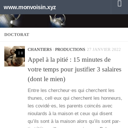
www.monvoisin.xyz
Au dessous du contenu
DOCTORAT
CHANTIERS
/
PRODUCTIONS
27 JANVIER 2022
0
Appel à la pitié : 15 minutes de
votre temps pour justifier 3 salaires
(dont le mien)
Entre les chercheur·es qui cherchent les
thunes, cell·eux qui cherchent les hon­neurs,
les covidé·es, les parents coin­cés avec
niou­lards à la mai­son et ceux qui disent
qu’ils sont à la mai­son alors qu’ils sont par­