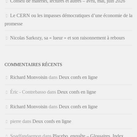
Conseil de matériel, lectures et autres – avril, mai, juin 2026
Le CERN ou les impasses démocratiques d’une économie de la
promesse
Nicolas Sarkozy, sa « lueur » et son raisonnement à rebours
COMMENTAIRES RÉCENTS
Richard Monvoisin
dans
Deux confs en ligne
Éric - Contrebasso
dans
Deux confs en ligne
Richard Monvoisin
dans
Deux confs en ligne
pierre
dans
Deux confs en ligne
Soadfandaemon
dans
Placebo, enquête – Glossaires, Index,