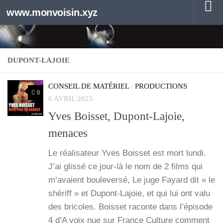
www.monvoisin.xyz
Au dessous du contenu
DUPONT-LAJOIE
CONSEIL DE MATÉRIEL
/
PRODUCTIONS
0
6 AVRIL 2025
Yves Boisset, Dupont-Lajoie,
menaces
Le réa­li­sa­teur Yves Bois­set est mort lun­di.
J’ai glis­sé ce jour-là le nom de 2 films qui
m’a­vaient bou­le­ver­sé, Le juge Fayard dit « le
shé­riff » et Dupont-Lajoie, et qui lui ont valu
des bri­coles. Bois­set raconte dans l’é­pi­sode
4 d’A voix nue sur France Culture com­ment