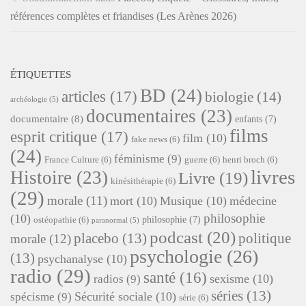
références complètes et friandises (Les Arènes 2026)
ÉTIQUETTES
BD
(24)
articles
(17)
biologie
(14)
archéologie
(5)
documentaires
(23)
documentaire
(8)
enfants
(7)
films
esprit critique
(17)
film
(10)
fake news
(6)
(24)
féminisme
(9)
France Culture
(6)
guerre
(6)
henri broch
(6)
livres
Histoire
(23)
Livre
(19)
kinésithérapie
(6)
(29)
morale
(11)
mort
(10)
Musique
(10)
médecine
philosophie
(10)
philosophie
(7)
ostéopathie
(6)
paranormal
(5)
podcast
(20)
placebo
(13)
politique
morale
(12)
psychologie
(26)
(13)
psychanalyse
(10)
radio
(29)
santé
(16)
sexisme
(10)
radios
(9)
séries
(13)
Sécurité sociale
(10)
spécisme
(9)
série
(6)