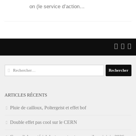
on (le ser­vice d’ac­tion…
Rechercher :
ARTICLES RÉCENTS
Pluie de cailloux, Poltergeist et effet bof
Double effet pas cool sur le CERN