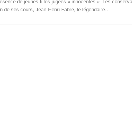
ré­sence de jeunes filles jugées « inno­centes ». Les conser­va
ion de ses cours, Jean-Hen­­ri Fabre, le légen­daire…