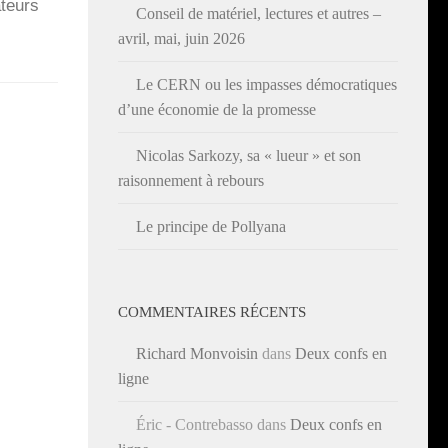
­teurs
Conseil de matériel, lectures et autres –
avril, mai, juin 2026
Le CERN ou les impasses démocratiques
d’une économie de la promesse
Nicolas Sarkozy, sa « lueur » et son
raisonnement à rebours
Le principe de Pollyana
COMMENTAIRES RÉCENTS
Richard Monvoisin
dans
Deux confs en
ligne
Éric - Contrebasso
dans
Deux confs en