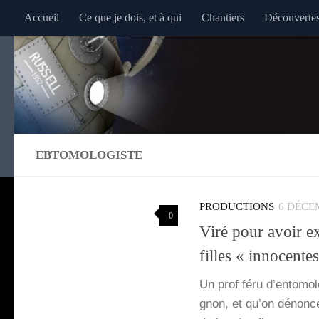
Accueil
Ce que je dois, et à qui
Chantiers
Découverte
Au dessous du contenu
EBTOMOLOGISTE
PRODUCTIONS
6 DÉCE
0
Viré pour avoir ex
filles « innocente
Un prof féru d’en­to­mo­
gnon, et qu’on dénonce