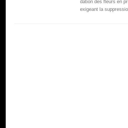
da­tion des fleurs en p
exi­geant la sup­pres­s