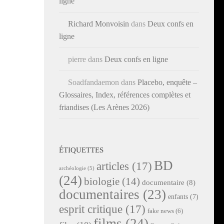
ligne
Richard Monvoisin
dans
Deux confs en
ligne
pierre
dans
Deux confs en ligne
Soadfandaemon
dans
Placebo, enquête –
Glossaires, Index, références complètes et
friandises (Les Arènes 2026)
ÉTIQUETTES
BD
articles
(17)
archéologie
(5)
(24)
biologie
(14)
documentaire
(8)
documentaires
(23)
enfants
(7)
esprit critique
(17)
fake news
(6)
films
(24)