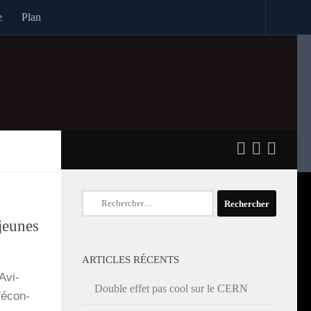
e
Plan
Rechercher :
jeunes
ARTICLES RÉCENTS
Avi­
Double effet pas cool sur le CERN
fécon­