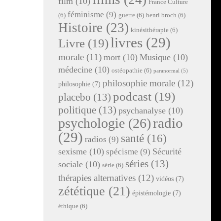
film
(10)
France Culture
féminisme
(9)
(6)
guerre
(6)
henri broch
(6)
Histoire
(23)
kinésithérapie
(6)
livres
(29)
Livre
(19)
morale
(11)
mort
(10)
Musique
(10)
médecine
(10)
ostéopathie
(6)
paranormal
(5)
philosophie morale
(12)
philosophie
(7)
podcast
(19)
placebo
(13)
politique
(13)
psychanalyse
(10)
radio
psychologie
(26)
(29)
santé
(16)
radios
(9)
sexisme
(10)
Sécurité
spécisme
(9)
séries
(13)
sociale
(10)
série
(6)
thérapies alternatives
(12)
vidéos
(7)
zététique
(21)
épistémologie
(7)
éthique
(6)