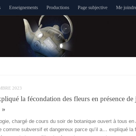
s
Enseignements
Productions
Page subjective
Me joindr
MBRE 2023
pliqué la fécondation des fleurs en présence de 
s »
lo­gie, char­gé de cours du soir de bota­nique ouvert à tous en 
 comme sub­ver­sif et dan­ge­reux parce qu’il a… expli­qué la 