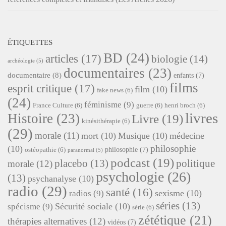
ÉTIQUETTES
BD
(24)
articles
(17)
biologie
(14)
archéologie
(5)
documentaires
(23)
documentaire
(8)
enfants
(7)
films
esprit critique
(17)
film
(10)
fake news
(6)
(24)
féminisme
(9)
France Culture
(6)
guerre
(6)
henri broch
(6)
livres
Histoire
(23)
Livre
(19)
kinésithérapie
(6)
(29)
morale
(11)
mort
(10)
Musique
(10)
médecine
philosophie
(10)
philosophie
(7)
ostéopathie
(6)
paranormal
(5)
podcast
(19)
placebo
(13)
politique
morale
(12)
psychologie
(26)
(13)
psychanalyse
(10)
radio
(29)
santé
(16)
sexisme
(10)
radios
(9)
séries
(13)
Sécurité sociale
(10)
spécisme
(9)
série
(6)
zététique
(21)
thérapies alternatives
(12)
vidéos
(7)