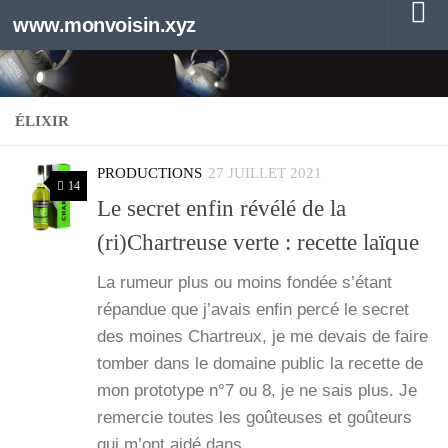
www.monvoisin.xyz
Au dessous du contenu
ÉLIXIR
PRODUCTIONS
27 JUILLET 2021
14
Le secret enfin révélé de la
(ri)Chartreuse verte : recette laïque
La rumeur plus ou moins fon­dée s’é­tant
répan­due que j’a­vais enfin per­cé le secret
des moines Char­treux, je me devais de faire
tom­ber dans le domaine public la recette de
mon pro­to­type n°7 ou 8, je ne sais plus. Je
remer­cie toutes les goû­teuses et goû­teurs
qui m’ont aidé dans…