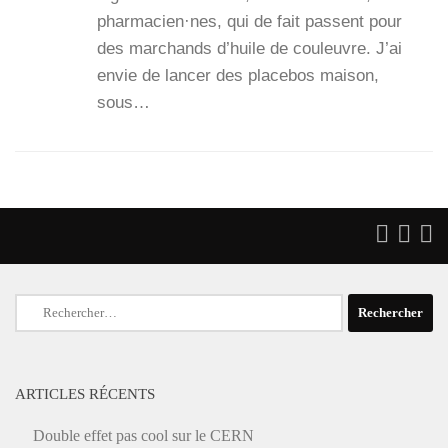
pharmacien·nes, qui de fait passent pour
des mar­chands d’huile de cou­leuvre. J’ai
envie de lan­cer des pla­ce­bos mai­son,
sous…
Rechercher :
ARTICLES RÉCENTS
Double effet pas cool sur le CERN