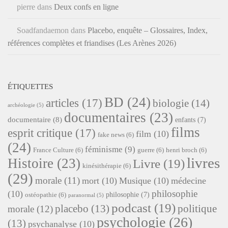
pierre
dans
Deux confs en ligne
Soadfandaemon
dans
Placebo, enquête – Glossaires, Index,
références complètes et friandises (Les Arènes 2026)
ÉTIQUETTES
BD
(24)
articles
(17)
biologie
(14)
archéologie
(5)
documentaires
(23)
documentaire
(8)
enfants
(7)
films
esprit critique
(17)
film
(10)
fake news
(6)
(24)
féminisme
(9)
France Culture
(6)
guerre
(6)
henri broch
(6)
livres
Histoire
(23)
Livre
(19)
kinésithérapie
(6)
(29)
morale
(11)
mort
(10)
Musique
(10)
médecine
philosophie
(10)
philosophie
(7)
ostéopathie
(6)
paranormal
(5)
podcast
(19)
placebo
(13)
politique
morale
(12)
psychologie
(26)
(13)
psychanalyse
(10)