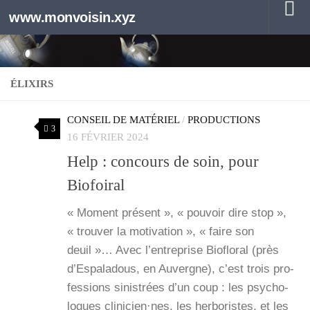
www.monvoisin.xyz
Au dessous du contenu
ÉLIXIRS
CONSEIL DE MATÉRIEL
/
PRODUCTIONS
3
16 FÉVRIER 2024
Help : concours de soin, pour
Biofoiral
« Moment pré­sent », « pou­voir dire stop »,
« trou­ver la moti­va­tion », « faire son
deuil »… Avec l’en­tre­prise Bio­flo­ral (près
d’Es­pa­la­dous, en Auvergne), c’est trois pro­
fes­sions sinis­trées d’un coup : les psy­cho­
logues clinicien·nes, les her­bo­ristes, et les