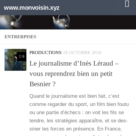
www.monvoisin.xyz
Au dessous du contenu
ENTRERPISES
PRODUCTIONS
26 OCTOBRE 2020
6
Le journalisme d’Inès Léraud –
vous reprendrez bien un petit
Besnier ?
Quand le jour­na­lisme est bien fait, c’est
comme regar­der du sport, un film bien fou­tu
ou une par­tie d’é­checs : on voit les fils se
tendre, les stra­té­gies appa­raître, et se des­
si­ner les forces en pré­sence. En France,