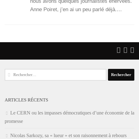
nous avons quelques jour­na­listes éner­vées.
Anne Poi­ret, j’en ai un peu par­lé déjà.…
Rechercher :
ARTICLES RÉCENTS
Le CERN ou les impasses démocratiques d’une économie de la
promesse
Nicolas Sarkozy, sa « lueur » et son raisonnement à rebours