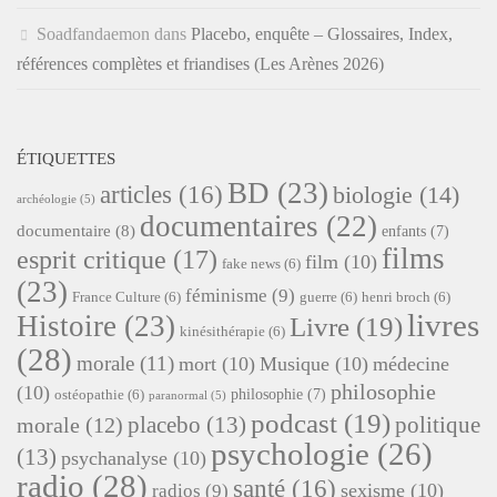
Soadfandaemon
dans
Placebo, enquête – Glossaires, Index,
références complètes et friandises (Les Arènes 2026)
ÉTIQUETTES
BD
(23)
articles
(16)
biologie
(14)
archéologie
(5)
documentaires
(22)
documentaire
(8)
enfants
(7)
films
esprit critique
(17)
film
(10)
fake news
(6)
(23)
féminisme
(9)
France Culture
(6)
guerre
(6)
henri broch
(6)
livres
Histoire
(23)
Livre
(19)
kinésithérapie
(6)
(28)
morale
(11)
mort
(10)
Musique
(10)
médecine
philosophie
(10)
philosophie
(7)
ostéopathie
(6)
paranormal
(5)
podcast
(19)
placebo
(13)
politique
morale
(12)
psychologie
(26)
(13)
psychanalyse
(10)
radio
(28)
santé
(16)
sexisme
(10)
radios
(9)