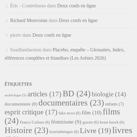
Éric - Contrebasso
dans
Deux confs en ligne
Richard Monvoisin
dans
Deux confs en ligne
pierre
dans
Deux confs en ligne
Soadfandaemon
dans
Placebo, enquête – Glossaires, Index,
références complètes et friandises (Les Arènes 2026)
ÉTIQUETTES
BD
(24)
articles
(17)
biologie
(14)
archéologie
(5)
documentaires
(23)
documentaire
(8)
enfants
(7)
films
esprit critique
(17)
film
(10)
fake news
(6)
(24)
féminisme
(9)
France Culture
(6)
guerre
(6)
henri broch
(6)
livres
Histoire
(23)
Livre
(19)
kinésithérapie
(6)