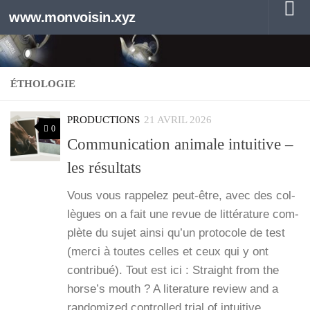
www.monvoisin.xyz
Au dessous du contenu
ÉTHOLOGIE
PRODUCTIONS
21 AVRIL 2026
0
Communication animale intuitive –
les résultats
Vous vous rap­pe­lez peut-être, avec des col­
lègues on a fait une revue de lit­té­ra­ture com­
plète du sujet ain­si qu’un pro­to­cole de test
(mer­ci à toutes celles et ceux qui y ont
contri­bué). Tout est ici : Straight from the
horse’s mouth ? A lite­ra­ture review and a
ran­do­mi­zed control­led trial of intui­tive…