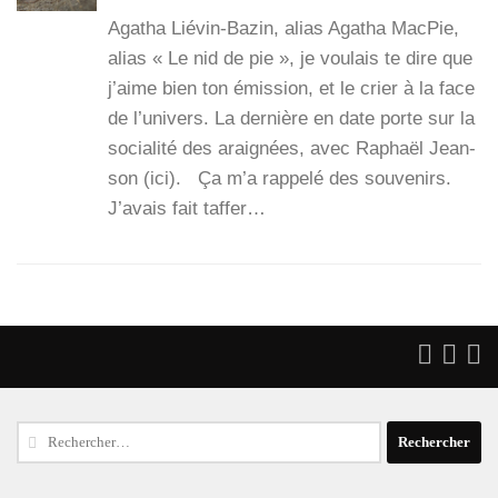
Aga­tha Lié­­vin-Bazin, alias Aga­tha Mac­Pie,
alias « Le nid de pie », je vou­lais te dire que
j’aime bien ton émis­sion, et le crier à la face
de l’u­ni­vers. La der­nière en date porte sur la
socia­li­té des arai­gnées, avec Raphaël Jean­
son (ici). Ça m’a rap­pe­lé des sou­ve­nirs.
J’a­vais fait taf­fer…
Rechercher :