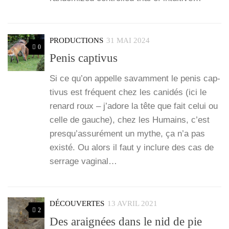
PRODUCTIONS
31 MAI 2024
0
Penis captivus
Si ce qu’on appelle savam­ment le penis cap­
ti­vus est fré­quent chez les cani­dés (ici le
renard roux – j’a­dore la tête que fait celui ou
celle de gauche), chez les Humains, c’est
pres­qu’as­su­ré­ment un mythe, ça n’a pas
exis­té. Ou alors il faut y inclure des cas de
ser­rage vagi­nal…
DÉCOUVERTES
13 AVRIL 2021
2
Des araignées dans le nid de pie