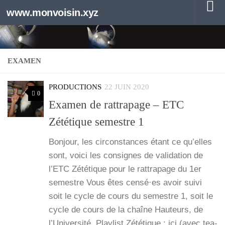
www.monvoisin.xyz
Au dessous du contenu
EXAMEN
PRODUCTIONS
22 JUIN 2020
0
Examen de rattrapage – ETC
Zététique semestre 1
Bon­jour, les cir­cons­tances étant ce qu’elles
sont, voi­ci les consignes de vali­da­tion de
l’ETC Zété­tique pour le rat­tra­page du 1er
semestre Vous êtes censé·es avoir sui­vi
soit le cycle de cours du semestre 1, soit le
cycle de cours de la chaîne Hau­teurs, de
l’U­ni­ver­si­té, Play­list Zété­tique : ici (avec tea­