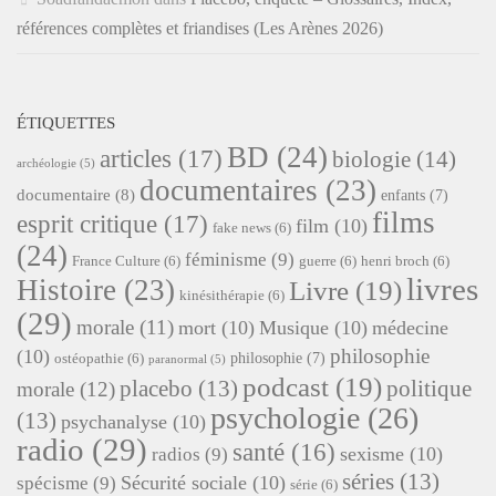
références complètes et friandises (Les Arènes 2026)
ÉTIQUETTES
BD
(24)
articles
(17)
biologie
(14)
archéologie
(5)
documentaires
(23)
documentaire
(8)
enfants
(7)
films
esprit critique
(17)
film
(10)
fake news
(6)
(24)
féminisme
(9)
France Culture
(6)
guerre
(6)
henri broch
(6)
livres
Histoire
(23)
Livre
(19)
kinésithérapie
(6)
(29)
morale
(11)
mort
(10)
Musique
(10)
médecine
philosophie
(10)
philosophie
(7)
ostéopathie
(6)
paranormal
(5)
podcast
(19)
placebo
(13)
politique
morale
(12)
psychologie
(26)
(13)
psychanalyse
(10)
radio
(29)
santé
(16)
sexisme
(10)
radios
(9)
séries
(13)
Sécurité sociale
(10)
spécisme
(9)
série
(6)