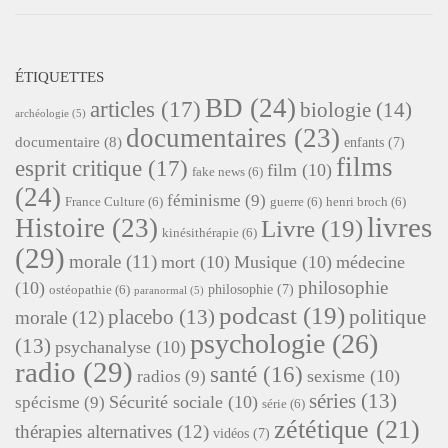
ÉTIQUETTES
BD
(24)
articles
(17)
biologie
(14)
archéologie
(5)
documentaires
(23)
documentaire
(8)
enfants
(7)
films
esprit critique
(17)
film
(10)
fake news
(6)
(24)
féminisme
(9)
France Culture
(6)
guerre
(6)
henri broch
(6)
livres
Histoire
(23)
Livre
(19)
kinésithérapie
(6)
(29)
morale
(11)
mort
(10)
Musique
(10)
médecine
philosophie
(10)
philosophie
(7)
ostéopathie
(6)
paranormal
(5)
podcast
(19)
placebo
(13)
politique
morale
(12)
psychologie
(26)
(13)
psychanalyse
(10)
radio
(29)
santé
(16)
sexisme
(10)
radios
(9)
séries
(13)
Sécurité sociale
(10)
spécisme
(9)
série
(6)
zététique
(21)
thérapies alternatives
(12)
vidéos
(7)