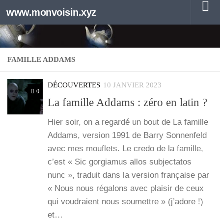
www.monvoisin.xyz
Au dessous du contenu
FAMILLE ADDAMS
DÉCOUVERTES
10 JANVIER 2023
0
La famille Addams : zéro en latin ?
Hier soir, on a regar­dé un bout de La famille
Addams, ver­sion 1991 de Bar­ry Son­nen­feld
avec mes mou­flets. Le cre­do de la famille,
c’est « Sic gor­gia­mus allos sub­jec­ta­tos
nunc », tra­duit dans la ver­sion fran­çaise par
« Nous nous réga­lons avec plai­sir de ceux
qui vou­draient nous sou­mettre » (j’a­dore !)
et…