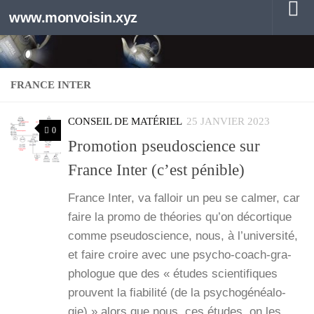
www.monvoisin.xyz
Au dessous du contenu
FRANCE INTER
CONSEIL DE MATÉRIEL
25 JANVIER 2023
0
Promotion pseudoscience sur
France Inter (c’est pénible)
France Inter, va fal­loir un peu se cal­mer, car
faire la pro­mo de théo­ries qu’on décor­tique
comme pseu­dos­cience, nous, à l’u­ni­ver­si­té,
et faire croire avec une psy­­cho-coach-gra­­
pho­­logue que des « études scien­ti­fiques
prouvent la fia­bi­li­té (de la psy­cho­gé­néa­lo­
gie) » alors que nous, ces études, on les