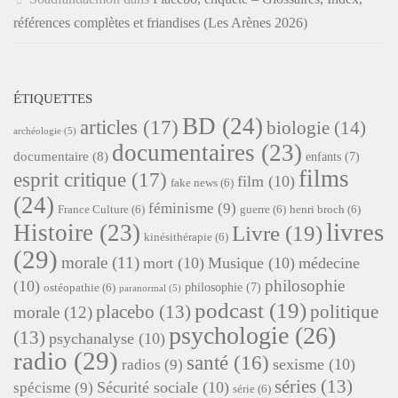
références complètes et friandises (Les Arènes 2026)
ÉTIQUETTES
BD
(24)
articles
(17)
biologie
(14)
archéologie
(5)
documentaires
(23)
documentaire
(8)
enfants
(7)
films
esprit critique
(17)
film
(10)
fake news
(6)
(24)
féminisme
(9)
France Culture
(6)
guerre
(6)
henri broch
(6)
livres
Histoire
(23)
Livre
(19)
kinésithérapie
(6)
(29)
morale
(11)
mort
(10)
Musique
(10)
médecine
philosophie
(10)
philosophie
(7)
ostéopathie
(6)
paranormal
(5)
podcast
(19)
placebo
(13)
politique
morale
(12)
psychologie
(26)
(13)
psychanalyse
(10)
radio
(29)
santé
(16)
sexisme
(10)
radios
(9)
séries
(13)
Sécurité sociale
(10)
spécisme
(9)
série
(6)