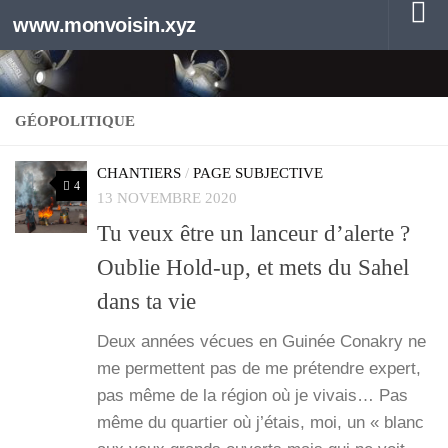
www.monvoisin.xyz
Au dessous du contenu
GÉOPOLITIQUE
CHANTIERS
/
PAGE SUBJECTIVE
4
13 NOVEMBRE 2020
Tu veux être un lanceur d’alerte ?
Oublie Hold-up, et mets du Sahel
dans ta vie
Deux années vécues en Gui­née Cona­kry ne
me per­mettent pas de me pré­tendre expert,
pas même de la région où je vivais… Pas
même du quar­tier où j’étais, moi, un « blanc