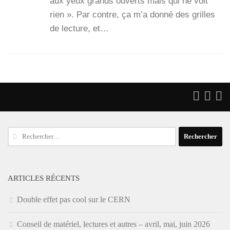
aux yeux grands ouverts mais qui ne voit
rien ». Par contre, ça m’a don­né des grilles
de lec­ture, et…
Rechercher :
ARTICLES RÉCENTS
Double effet pas cool sur le CERN
Conseil de matériel, lectures et autres – avril, mai, juin 2026