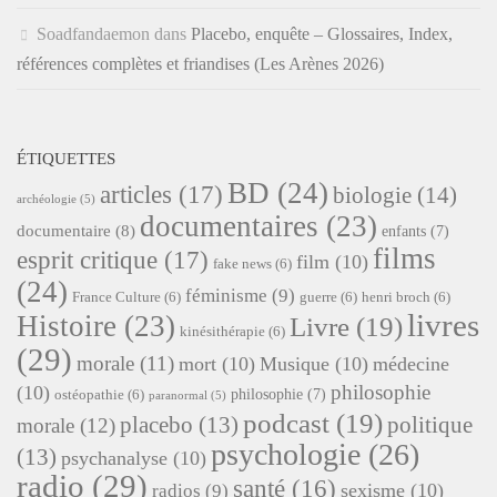
Soadfandaemon
dans
Placebo, enquête – Glossaires, Index,
références complètes et friandises (Les Arènes 2026)
ÉTIQUETTES
BD
(24)
articles
(17)
biologie
(14)
archéologie
(5)
documentaires
(23)
documentaire
(8)
enfants
(7)
films
esprit critique
(17)
film
(10)
fake news
(6)
(24)
féminisme
(9)
France Culture
(6)
guerre
(6)
henri broch
(6)
livres
Histoire
(23)
Livre
(19)
kinésithérapie
(6)
(29)
morale
(11)
mort
(10)
Musique
(10)
médecine
philosophie
(10)
philosophie
(7)
ostéopathie
(6)
paranormal
(5)
podcast
(19)
placebo
(13)
politique
morale
(12)
psychologie
(26)
(13)
psychanalyse
(10)
radio
(29)
santé
(16)
sexisme
(10)
radios
(9)