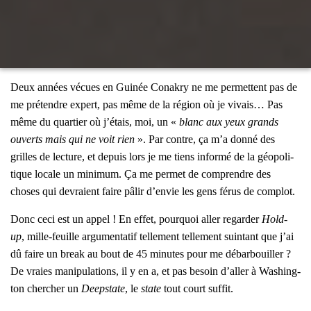
Deux années vécues en Gui­née Cona­kry ne me per­mettent pas de
me pré­tendre expert, pas même de la région où je vivais… Pas
même du quar­tier où j’étais, moi, un «
blanc aux yeux grands
ouverts mais qui ne voit rien
». Par contre, ça m’a don­né des
grilles de lec­ture, et depuis lors je me tiens infor­mé de la géo­po­li­
tique locale un mini­mum. Ça me per­met de com­prendre des
choses qui devraient faire pâlir d’envie les gens férus de com­plot.
Donc ceci est un appel ! En effet, pour­quoi aller regar­der
Hold-
up
, mille-feuille argu­men­ta­tif tel­le­ment tel­le­ment suin­tant que j’ai
dû faire un break au bout de 45 minutes pour me débar­bouiller ?
De vraies mani­pu­la­tions, il y en a, et pas besoin d’aller à Washing­
ton cher­cher un
Deeps­tate
, le
state
tout court suf­fit.