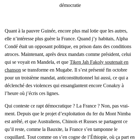
démo­cra­tie
Quant à la pauvre Gui­née, encore plus mal lotie que les autres,
elle n’intéresse plus guère la France. Quand j’y habi­tais, Alpha
Condé était un oppo­sant poli­tique, en pri­son dans des condi­tions
atroces. Main­te­nant, après deux man­dats comme pré­sident, celui
qui se voyait en Man­de­la, et que
Tiken Jah Fako­ly sou­te­nait en
chan­son
se trans­forme en Mugabe. Il s’est pré­sen­té fin octobre
pour un troi­sième man­dat, anti­cons­ti­tu­tion­nel lui aus­si, ce qui a
déclen­ché des vio­lences qui ensan­glantent encore Cona­kry à
l’heure où j’écris ces lignes.
Qui conteste ce rapt démo­cra­tique ? La France ? Non, pas vrai­
ment. Depuis que le pro­jet d’exploitation du fer du Mont Nim­ba
est arrê­té, et que Aus­tra­liens, Chi­nois et Russes se par­tagent ce
qu’il reste, comme la Bauxite, la France s’en tam­ponne le
coquillard. Tout comme on s’en cogne de l’Éthiopie, où ça part en