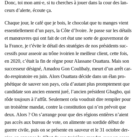
Donc, toi mon ami·e, si tu cherches à jouer dans la cour des lan­
ceurs d’alerte, écoute ça.
Chaque jour, le café que je bois, le cho­co­lat que tu manges vient
essen­tiel­le­ment d’un pays, la Côte d’Ivoire. Je passe sur les détails
et manœuvres qui ont fait de cet état une sorte de gou­ver­no­rat de
la France, je t’évite le détail des stra­té­gies de nos pré­si­dents suc­
ces­sifs pour asseoir au trône ivoi­rien le meilleur client, cette fois,
en 2020, c’était la fin de règne pour Alas­sane Ouat­ta­ra. Mais son
suc­ces­seur dési­gné, Ama­dou Gon Cou­li­ba­ly, meurt d’un arrêt car­
do-res­pi­ra­toire en juin. Alors Ouat­ta­ra décide dans un élan pro­
phé­tique de sau­ver son pays, cela d’autant plus promp­te­ment que
can­di­date son ancien enne­mi juré, l’ancien pré­sident Gbag­bo, qui
rôde tou­jours à l’af­fût. Seule­ment cela vou­drait dire rem­pi­ler pour
un troi­sième man­dat, contre la consti­tu­tion qui n’en pré­voit que
deux. Alors ? On s’arrange pour que des régions entières n’aient
pas accès aux bureau de vote, on ali­mente un sor­dide début de
guerre civile, puis on se pré­sente en sau­veur et le 31 octobre der­