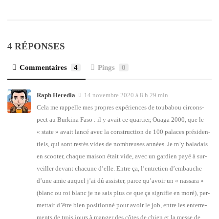
4 RÉPONSES
Commentaires
4
Pings
0
Raph Heredia
14 novembre 2020 à 8 h 29 min
Cela me rap­pelle mes propres expé­riences de tou­ba­bou cir­cons­
pect au Bur­ki­na Faso : il y avait ce quar­tier, Oua­ga 2000, que le
« state » avait lan­cé avec la construc­tion de 100 palaces pré­si­den­
tiels, qui sont res­tés vides de nom­breuses années. Je m’y bala­dais
en scoo­ter, chaque mai­son était vide, avec un gar­dien payé à sur­
veiller devant cha­cune d’elle. Entre ça, l’en­tre­tien d’embauche
d’une amie auquel j’ai dû assis­ter, parce qu’a­voir un « nas­sa­ra »
(blanc ou roi blanc je ne sais plus ce que ça signi­fie en moré), per­
met­tait d’être bien posi­tion­né pour avoir le job, entre les enter­re­
ments de trois jours à man­ger des côtes de chien et la messe de