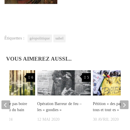
Étiquettes :
géopolitique
sahel
VOUS AIMEREZ AUSSI...
6
5
ie : ne pas boire
Opération Barreur de feu –
Pétition « des papiers
ec l’eau du bain
les « goodies »
tous et tout·es »
ER 2024
12 MAI 2020
30 AVRIL 2020