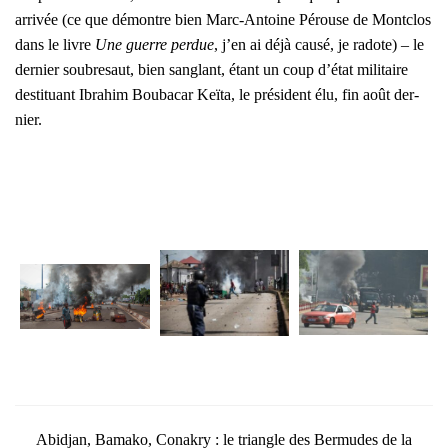
arri­vée (ce que démontre bien Marc-Antoine Pérouse de Mont­clos
dans le livre
Une guerre per­due
, j’en ai déjà cau­sé, je radote) – le
der­nier sou­bre­saut, bien san­glant, étant un coup d’état mili­taire
des­ti­tuant Ibr
ahim Bou­ba­car Keï­ta
, le pré­sident élu, fin août der­
nier.
Abid­jan, Bama­ko, Cona­kry : le tri­angle des Ber­mudes de la