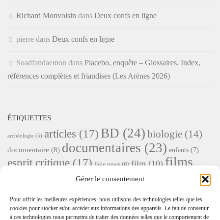
Richard Monvoisin
dans
Deux confs en ligne
pierre
dans
Deux confs en ligne
Soadfandaemon
dans
Placebo, enquête – Glossaires, Index,
références complètes et friandises (Les Arènes 2026)
ÉTIQUETTES
BD
(24)
articles
(17)
biologie
(14)
archéologie
(5)
documentaires
(23)
documentaire
(8)
enfants
(7)
films
esprit critique
(17)
film
(10)
fake news
(6)
(24)
féminisme
(9)
Gérer le consentement
France Culture
(6)
guerre
(6)
henri broch
(6)
livres
Histoire
(23)
Livre
(19)
kinésithérapie
(6)
Pour offrir les meilleures expériences, nous utilisons des technologies telles que les
(29)
morale
(11)
mort
(10)
Musique
(10)
médecine
cookies pour stocker et/ou accéder aux informations des appareils. Le fait de consentir
à ces technologies nous permettra de traiter des données telles que le comportement de