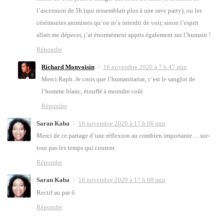
l’as­cen­sion de 5h (qui res­sem­blait plus à une rave par­ty), ou les
céré­mo­nies ani­mistes qu’on m’a inter­dit de voir, sinon l’es­prit
allait me dépe­cer, j’ai énor­mé­ment appris éga­le­ment sur l’hu­main !
Répondre
Richard Monvoisin
16 novembre 2020 à 7 h 47 min
Mer­ci Raph. Je crois que l’hu­ma­ni­ta­riat, c’est le san­glot de
l’homme blanc, étouf­fé à moindre coût
Répondre
Saran Kaba
16 novembre 2020 à 17 h 06 min
Mer­ci de ce par­tage d’une réflexion au com­bien impor­tante… sur­
tout pas les temps qui courent
Répondre
Saran Kaba
16 novembre 2020 à 17 h 08 min
Rec­tif au par ô
Répondre