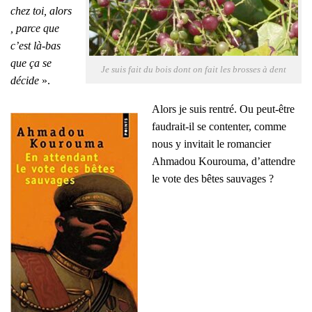
chez toi, alors
, parce que
c’est là-bas
que ça se
Je suis fait du bois dont on fait les brosses à dent
décide
».
Alors je suis ren­tré. Ou peut-être
fau­drait-il se conten­ter, comme
nous y invi­tait le roman­cier
Ahma­dou Kou­rou­ma, d’at­tendre
le vote des bêtes sau­vages ?