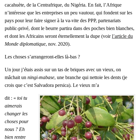
caca­huète, de la Cen­tra­frique, du Nigé­ria. En fait, l’Afrique
n’intéresse que les entre­prises un peu vau­tour, qui fondent sur les
pays pour leur faire signer à la va-vite des PPP, par­te­na­riats
public-pri­vé, dont le beurre par­ti­ra dans des poches bien blanches,
et dont les Afri­cains seront éter­nel­le­ment la dupe (voir
l’ar­ticle du
Monde diplo­ma­tique
, nov. 2020).
Les choses s’arrangeront-elles là-bas ?
Un jour j’étais assis sur un tas de briques avec un vieux, on
mâchait un
nin­gi-mabase
, une branche qui net­toie les dents (je
crois que c’est
Sal­va­do­ra per­si­ca
). Le vieux m’a
dit : «
toi tu
aime­rais
chan­ger les
choses pour
nous ? Eh
bien rentre