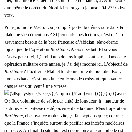
nier, on annonce le début de son troi­sième man­dat, avec un score
que même le coréen du Nord Kim Jong-un jalouse : 94,27 % des
voix.
Pour­quoi notre Macron, si prompt à por­ter la démo­cra­tie dans la
plaie, ne s’en émeut pas ? Si j’en crois mes lec­tures, c’est qu’il a
gra­ve­ment besoin de la base fran­çaise d’Abidjan, plate-forme
logis­tique de l’opération
Bar­khane
. Alors il se tait. Et si vous
n’avez pas sui­vi, 1,2 mil­liards de nos impôts sont par­tis dans cette
opé­ra­tion mili­taire cette année,
je l’ai déjà racon­té ici
. L’objectif de
Bar­khane
? Paci­fier le Mali et lui don­ner une démo­cra­tie. Bon,
une bar­khane, c’est une dune en forme de crois­sant, qui avance
dans le sens du vent à une vitesse
avec
Q : flux volu­mique de sable par uni­té de lon­gueur, h : hau­teur de
la dune, et v : vitesse de dépla­ce­ment de la dune. Mais l’o­pé­ra­tion
Bar­khane
, elle, avance moins vite, ça fait sept ans que ça dure et
que la France s’inquiète sur­tout de paci­fier ses inté­rêts nucléaires
sur place. Au final, la situa­tion est encore pire que quand elle est