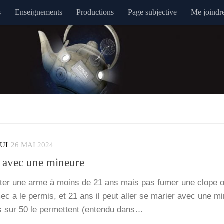
s
Enseignements
Productions
Page subjective
Me joindr
QUI
26 MAI 2024
 avec une mineure
ter une arme à moins de 21 ans mais pas fumer une clope o
c a le per­mis, et 21 ans il peut aller se marier avec une m
s sur 50 le per­mettent (enten­du dans…