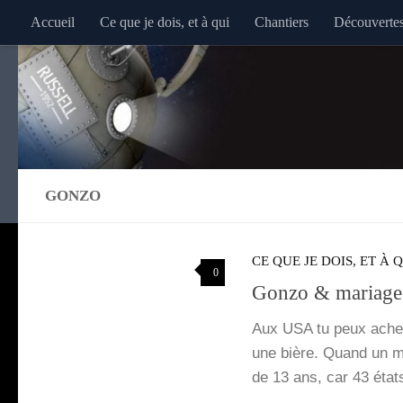
Accueil
Ce que je dois, et à qui
Chantiers
Découverte
Au dessous du contenu
GONZO
CE QUE JE DOIS, ET À 
0
Gonzo & mariage
Aux USA tu peux ache­
une bière. Quand un me
de 13 ans, car 43 état