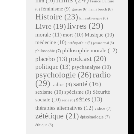
film
(10)
France Culture
féminisme
(9)
(6)
guerre
(6)
henri broch
(6)
Histoire
(23)
kinésithérapie
(6)
livres
(29)
Livre
(19)
morale
(11)
mort
(10)
Musique
(10)
médecine
(10)
ostéopathie
(6)
paranormal
(5)
philosophie morale
(12)
philosophie
(7)
podcast
(20)
placebo
(13)
politique
(13)
psychanalyse
(10)
radio
psychologie
(26)
(29)
santé
(16)
radios
(9)
sexisme
(10)
Sécurité
spécisme
(9)
séries
(13)
sociale
(10)
série
(6)
thérapies alternatives
(12)
vidéos
(7)
zététique
(21)
épistémologie
(7)
éthique
(6)