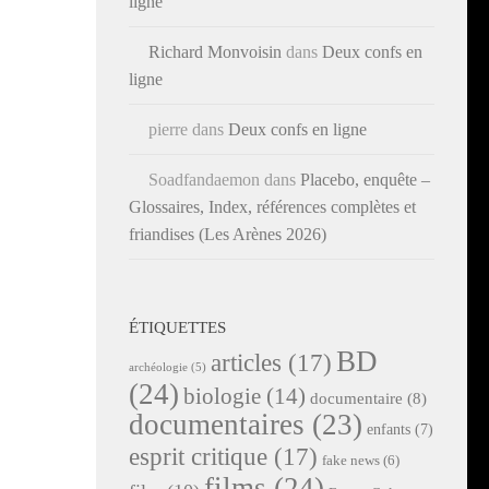
ligne
Richard Monvoisin
dans
Deux confs en
ligne
pierre
dans
Deux confs en ligne
Soadfandaemon
dans
Placebo, enquête –
Glossaires, Index, références complètes et
friandises (Les Arènes 2026)
ÉTIQUETTES
BD
articles
(17)
archéologie
(5)
(24)
biologie
(14)
documentaire
(8)
documentaires
(23)
enfants
(7)
esprit critique
(17)
fake news
(6)
films
(24)