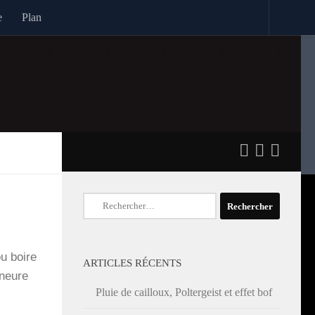
e
Plan
Rechercher :
u boire
ARTICLES RÉCENTS
ineure
Pluie de cailloux, Poltergeist et effet bof