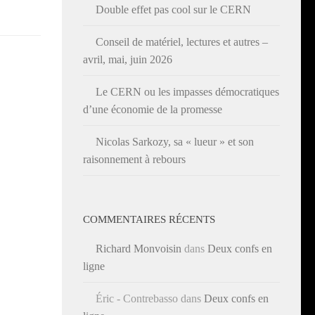
Double effet pas cool sur le CERN
Conseil de matériel, lectures et autres –
avril, mai, juin 2026
Le CERN ou les impasses démocratiques
d’une économie de la promesse
Nicolas Sarkozy, sa « lueur » et son
raisonnement à rebours
COMMENTAIRES RÉCENTS
Richard Monvoisin
dans
Deux confs en
ligne
Éric - Contrebasso
dans
Deux confs en