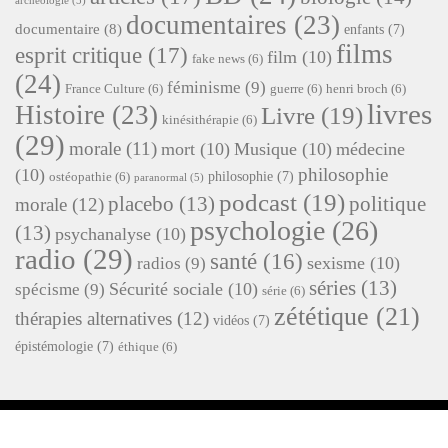
archéologie
(5)
documentaires
(23)
documentaire
(8)
enfants
(7)
films
esprit critique
(17)
film
(10)
fake news
(6)
(24)
féminisme
(9)
France Culture
(6)
guerre
(6)
henri broch
(6)
livres
Histoire
(23)
Livre
(19)
kinésithérapie
(6)
(29)
morale
(11)
mort
(10)
Musique
(10)
médecine
philosophie
(10)
philosophie
(7)
ostéopathie
(6)
paranormal
(5)
podcast
(19)
placebo
(13)
politique
morale
(12)
psychologie
(26)
(13)
psychanalyse
(10)
radio
(29)
santé
(16)
sexisme
(10)
radios
(9)
séries
(13)
Sécurité sociale
(10)
spécisme
(9)
série
(6)
zététique
(21)
thérapies alternatives
(12)
vidéos
(7)
épistémologie
(7)
éthique
(6)