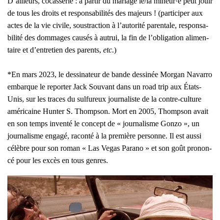
D’ailleurs, cocas­se­rie : à par­tir du mariage le/la mineur·e peut jouir
de tous les droits et res­pon­sa­bi­li­tés des majeurs ! (par­ti­ci­per aux
actes de la vie civile, sous­trac­tion à l’autorité paren­tale, res­pon­sa­
bi­li­té des dom­mages cau­sés à autrui, la fin de l’obligation ali­men­
taire et d’entretien des parents,
etc
.)
*En mars 2023, le des­si­na­teur de bande des­si­née Mor­gan Navar­ro
embarque le repor­ter Jack Sou­vant dans un road trip aux États-
Unis, sur les traces du sul­fu­reux jour­na­liste de la contre-culture
amé­ri­caine Hun­ter S. Thomp­son. Mort en 2005, Thomp­son avait
en son temps inven­té le concept de « jour­na­lisme Gon­zo », un
jour­na­lisme enga­gé, racon­té à la pre­mière per­sonne. Il est aus­si
célèbre pour son roman « Las Vegas Para­no » et son goût pro­non­
cé pour les excès en tous genres.