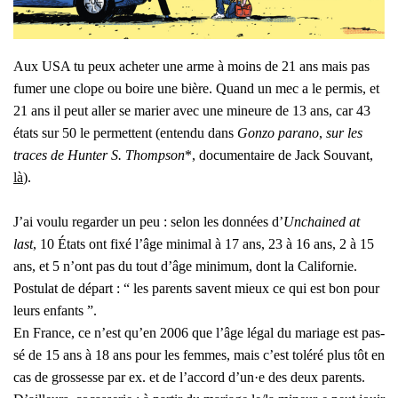
Aux USA tu peux ache­ter une arme à moins de 21 ans mais pas
fumer une clope ou boire une bière. Quand un mec a le per­mis, et
21 ans il peut aller se marier avec une mineure de 13 ans, car 43
états sur 50 le per­mettent (enten­du dans
Gon­zo para­no
,
sur les
traces de Hun­ter S. Thom
pson
*, docu­men­taire de Jack Sou­vant,
là
).
J’ai vou­lu regar­der un peu : selon les don­nées d’
Unchai­ned at
last
, 10 États ont fixé l’âge mini­mal à 17 ans, 23 à 16 ans, 2 à 15
ans, et 5 n’ont pas du tout d’âge mini­mum, dont la Cali­for­nie.
Pos­tu­lat de départ : “ les parents savent mieux ce qui est bon pour
leurs enfants ”.
En France, ce n’est qu’en 2006 que l’âge légal du mariage est pas­
sé de 15 ans à 18 ans pour les femmes, mais c’est tolé­ré plus tôt en
cas de gros­sesse par ex. et de l’ac­cord d’un·e des deux parents.