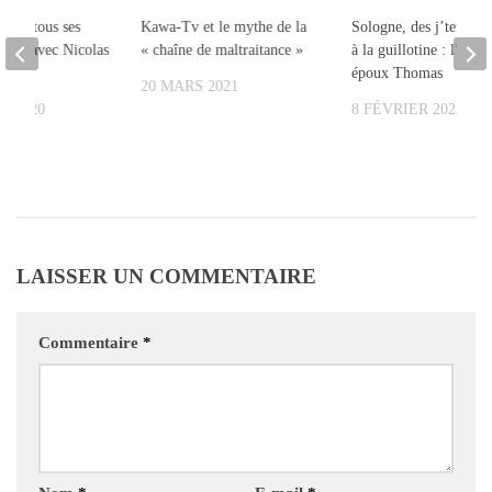
dans tous ses
Kawa-Tv et le mythe de la
Sologne, des j’teux de
retien avec Nicolas
« chaîne de maltraitance »
à la guillotine : l’affai
époux Thomas
20 MARS 2021
T 2020
8 FÉVRIER 2023
LAISSER UN COMMENTAIRE
Commentaire
*