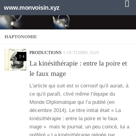
www.monvoisin.xyz
Au dessous du contenu
HAPTONOMIE
PRODUCTIONS
5 OCTOBRE 2020
4
La kinésithérapie : entre la poire et
le faux mage
L’ar­ticle qui suit est si cor­ro­sif qu’il aurait, à
ce qu’il paraît, cli­vé même l’é­quipe du
Monde DIplo­ma­tique qui l’a publié (en
décembre 2014). Le titre ini­tial était « La
kiné­si­thé­ra­pie : entre la poire et le faux
mage » mais le jour­nal, un peu coin­cé, lui a
pré­fé­ré « La kiné­si­thé­ra­pie pié­gée par…