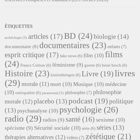
ÉTIQUETTES
BD
(24)
articles
(17)
biologie
(14)
archéologie
(5)
documentaires
(23)
documentaire
(8)
enfants
(7)
films
esprit critique
(17)
film
(10)
fake news
(6)
(24)
féminisme
(9)
France Culture
(6)
guerre
(6)
henri broch
(6)
livres
Histoire
(23)
Livre
(19)
kinésithérapie
(6)
(29)
morale
(11)
mort
(10)
Musique
(10)
médecine
philosophie
(10)
philosophie
(7)
ostéopathie
(6)
paranormal
(5)
podcast
(19)
placebo
(13)
politique
morale
(12)
psychologie
(26)
(13)
psychanalyse
(10)
radio
(29)
santé
(16)
sexisme
(10)
radios
(9)
séries
(13)
Sécurité sociale
(10)
spécisme
(9)
série
(6)
zététique
(21)
thérapies alternatives
(12)
vidéos
(7)