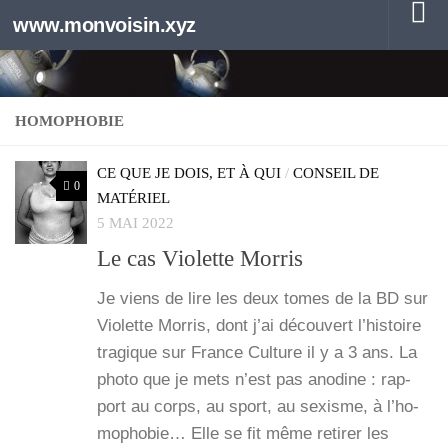
www.monvoisin.xyz
Au dessous du contenu
HOMOPHOBIE
CE QUE JE DOIS, ET À QUI
/
CONSEIL DE
0
MATÉRIEL
5 MAI 2022
Le cas Violette Morris
Je viens de lire les deux tomes de la BD sur
Vio­lette Mor­ris, dont j’ai décou­vert l’his­toire
tra­gique sur France Culture il y a 3 ans. La
pho­to que je mets n’est pas ano­dine : rap­
port au corps, au sport, au sexisme, à l’ho­
mo­pho­bie… Elle se fit même reti­rer les