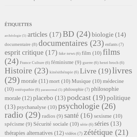
ÉTIQUETTES
BD
(24)
articles
(17)
biologie
(14)
archéologie
(5)
documentaires
(23)
documentaire
(8)
enfants
(7)
films
esprit critique
(17)
film
(10)
fake news
(6)
(24)
féminisme
(9)
France Culture
(6)
guerre
(6)
henri broch
(6)
livres
Histoire
(23)
Livre
(19)
kinésithérapie
(6)
(29)
morale
(11)
mort
(10)
Musique
(10)
médecine
philosophie
(10)
philosophie
(7)
ostéopathie
(6)
paranormal
(5)
podcast
(19)
placebo
(13)
politique
morale
(12)
psychologie
(26)
(13)
psychanalyse
(10)
radio
(29)
santé
(16)
sexisme
(10)
radios
(9)
séries
(13)
Sécurité sociale
(10)
spécisme
(9)
série
(6)
zététique
(21)
thérapies alternatives
(12)
vidéos
(7)