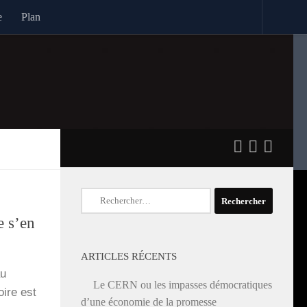
e
Plan
Rechercher :
e s’en
ARTICLES RÉCENTS
au
Le CERN ou les impasses démocratiques
oire est
d’une économie de la promesse