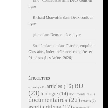
Éric - Contrebasso
dans
Deux confs en
ligne
Richard Monvoisin
dans
Deux confs en
ligne
pierre
dans
Deux confs en ligne
Soadfandaemon
dans
Placebo, enquête –
Glossaires, Index, références complètes et
friandises (Les Arènes 2026)
ÉTIQUETTES
BD
articles
(16)
archéologie
(5)
(23)
biologie
(14)
documentaire
(8)
documentaires
(22)
enfants
(7)
esprit critique
(17)
fake news
(6)