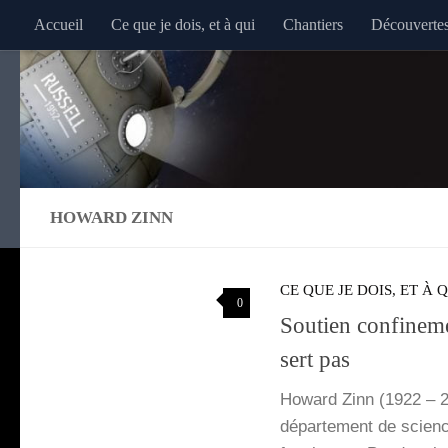
Accueil
Ce que je dois, et à qui
Chantiers
Découverte
Au dessous du contenu
HOWARD ZINN
CE QUE JE DOIS, ET À 
0
Soutien confineme
sert pas
Howard Zinn (1922 – 2010
dépar­te­ment de science