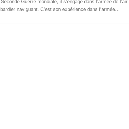
la Seconde Guerre mon­diale, il s’en­gage dans l’ar­mée de l’air 
­bar­dier navi­guant. C’est son expé­rience dans l’ar­mée…