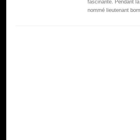
fas­ci­nante. Pen­dant 
nom­mé lieu­te­nant bom