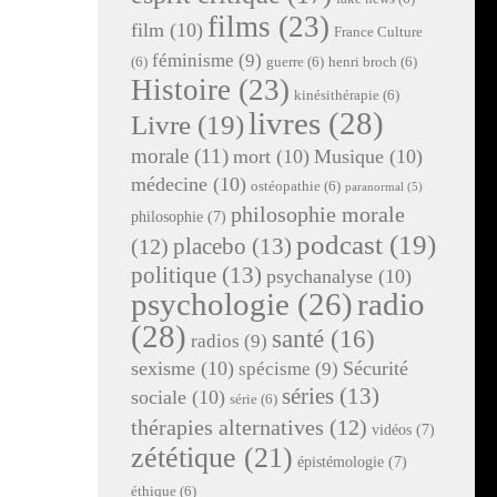
films
(23)
film
(10)
France Culture
féminisme
(9)
(6)
guerre
(6)
henri broch
(6)
Histoire
(23)
kinésithérapie
(6)
livres
(28)
Livre
(19)
morale
(11)
mort
(10)
Musique
(10)
médecine
(10)
ostéopathie
(6)
paranormal
(5)
philosophie morale
philosophie
(7)
podcast
(19)
placebo
(13)
(12)
politique
(13)
psychanalyse
(10)
radio
psychologie
(26)
(28)
santé
(16)
radios
(9)
sexisme
(10)
Sécurité
spécisme
(9)
séries
(13)
sociale
(10)
série
(6)
thérapies alternatives
(12)
vidéos
(7)
zététique
(21)
épistémologie
(7)
éthique
(6)