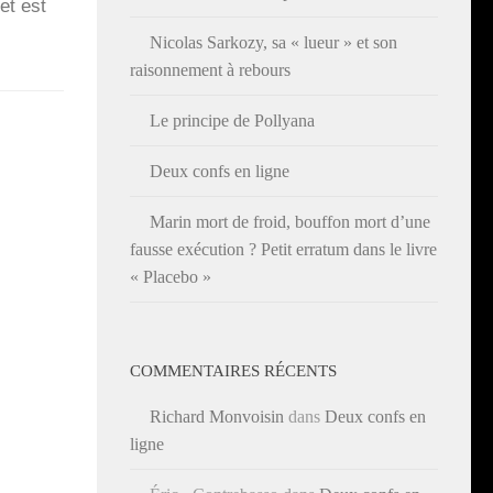
et est
Nicolas Sarkozy, sa « lueur » et son
raisonnement à rebours
Le principe de Pollyana
Deux confs en ligne
Marin mort de froid, bouffon mort d’une
fausse exécution ? Petit erratum dans le livre
« Placebo »
COMMENTAIRES RÉCENTS
Richard Monvoisin
dans
Deux confs en
ligne