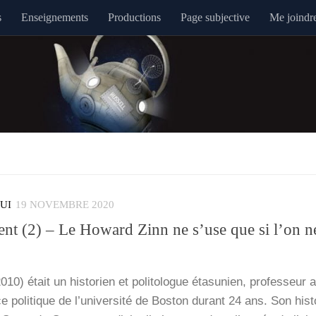
s
Enseignements
Productions
Page subjective
Me joindr
QUI
19 NOVEMBRE 2020
nt (2) – Le Howard Zinn ne s’use que si l’on n
) était un his­to­rien et poli­to­logue éta­su­nien, pro­fes­seur 
 poli­tique de l’u­ni­ver­si­té de Bos­ton durant 24 ans. Son his­t