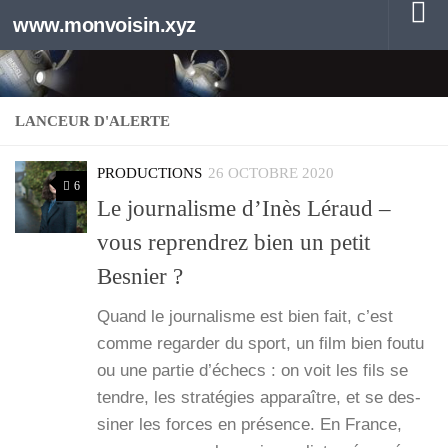
www.monvoisin.xyz
Au dessous du contenu
LANCEUR D'ALERTE
PRODUCTIONS
26 OCTOBRE 2020
6
Le journalisme d’Inès Léraud –
vous reprendrez bien un petit
Besnier ?
Quand le jour­na­lisme est bien fait, c’est
comme regar­der du sport, un film bien fou­tu
ou une par­tie d’é­checs : on voit les fils se
tendre, les stra­té­gies appa­raître, et se des­
si­ner les forces en pré­sence. En France,