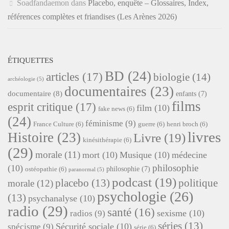
Soadfandaemon
dans
Placebo, enquête – Glossaires, Index,
références complètes et friandises (Les Arènes 2026)
ÉTIQUETTES
BD
(24)
articles
(17)
biologie
(14)
archéologie
(5)
documentaires
(23)
documentaire
(8)
enfants
(7)
films
esprit critique
(17)
film
(10)
fake news
(6)
(24)
féminisme
(9)
France Culture
(6)
guerre
(6)
henri broch
(6)
livres
Histoire
(23)
Livre
(19)
kinésithérapie
(6)
(29)
morale
(11)
mort
(10)
Musique
(10)
médecine
philosophie
(10)
philosophie
(7)
ostéopathie
(6)
paranormal
(5)
podcast
(19)
placebo
(13)
politique
morale
(12)
psychologie
(26)
(13)
psychanalyse
(10)
radio
(29)
santé
(16)
sexisme
(10)
radios
(9)
séries
(13)
Sécurité sociale
(10)
spécisme
(9)
série
(6)