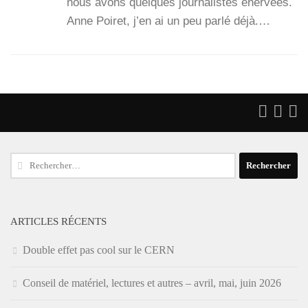
nous avons quelques jour­na­listes éner­vées.
Anne Poi­ret, j’en ai un peu par­lé déjà.…
Rechercher :
ARTICLES RÉCENTS
Double effet pas cool sur le CERN
Conseil de matériel, lectures et autres – avril, mai, juin 2026