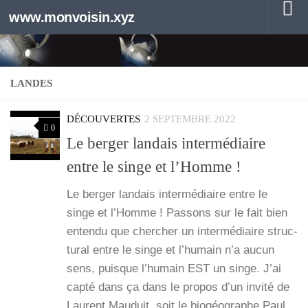
www.monvoisin.xyz
Au dessous du contenu
LANDES
DÉCOUVERTES
2 SEPTEMBRE 2022
0
Le berger landais intermédiaire
entre le singe et l’Homme !
Le ber­ger lan­dais inter­mé­diaire entre le
singe et l’Homme ! Pas­sons sur le fait bien
enten­du que cher­cher un inter­mé­diaire struc­
tu­ral entre le singe et l’hu­main n’a aucun
sens, puisque l’hu­main EST un singe. J’ai
cap­té dans ça dans le pro­pos d’un invi­té de
Laurent Mau­duit, soit le bio­géo­graphe Paul