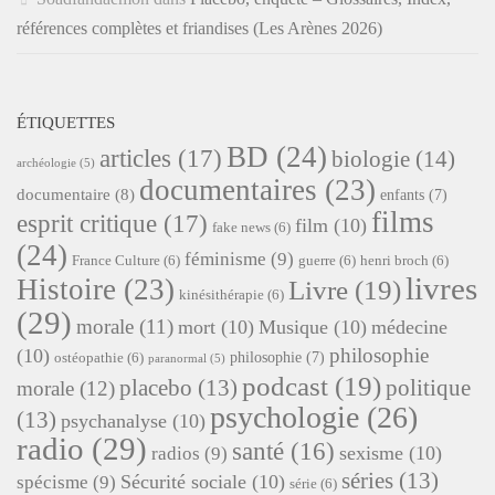
références complètes et friandises (Les Arènes 2026)
ÉTIQUETTES
BD
(24)
articles
(17)
biologie
(14)
archéologie
(5)
documentaires
(23)
documentaire
(8)
enfants
(7)
films
esprit critique
(17)
film
(10)
fake news
(6)
(24)
féminisme
(9)
France Culture
(6)
guerre
(6)
henri broch
(6)
livres
Histoire
(23)
Livre
(19)
kinésithérapie
(6)
(29)
morale
(11)
mort
(10)
Musique
(10)
médecine
philosophie
(10)
philosophie
(7)
ostéopathie
(6)
paranormal
(5)
podcast
(19)
placebo
(13)
politique
morale
(12)
psychologie
(26)
(13)
psychanalyse
(10)
radio
(29)
santé
(16)
sexisme
(10)
radios
(9)
séries
(13)
Sécurité sociale
(10)
spécisme
(9)
série
(6)