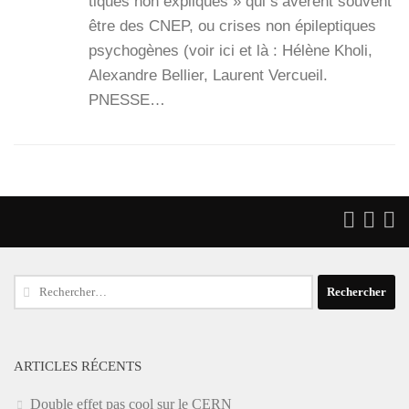
tiques non expli­qués » qui s’a­vèrent sou­vent
être des CNEP, ou crises non épi­lep­tiques
psy­cho­gènes (voir ici et là : Hélène Kho­li,
Alexandre Bel­lier, Laurent Ver­cueil.
PNESSE…
Rechercher :
ARTICLES RÉCENTS
Double effet pas cool sur le CERN