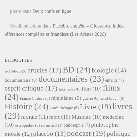
pierre
dans
Deux confs en ligne
Soadfandaemon
dans
Placebo, enquête – Glossaires, Index,
références complètes et friandises (Les Arènes 2026)
ÉTIQUETTES
BD
(24)
articles
(17)
biologie
(14)
archéologie
(5)
documentaires
(23)
documentaire
(8)
enfants
(7)
films
esprit critique
(17)
film
(10)
fake news
(6)
(24)
féminisme
(9)
France Culture
(6)
guerre
(6)
henri broch
(6)
livres
Histoire
(23)
Livre
(19)
kinésithérapie
(6)
(29)
morale
(11)
mort
(10)
Musique
(10)
médecine
philosophie
(10)
philosophie
(7)
ostéopathie
(6)
paranormal
(5)
podcast
(19)
placebo
(13)
politique
morale
(12)