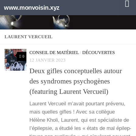
www.monvoisin.xyz
Au dessous du contenu
LAURENT VERCUEIL
CONSEIL DE MATÉRIEL
/
DÉCOUVERTES
0
12 JANVIER 2023
Deux gifles conceptuelles autour
des syndromes psychogènes
(featuring Laurent Vercueil)
Laurent Ver­cueil m’a­vait pour­tant pré­ve­nu,
mais quelles gifles ! Avec sa col­lègue
Hélène Kho­li, Laurent, qui est spé­cia­liste de
l’é­pi­lep­sie, a étu­dié les « états de mal épi­lep­