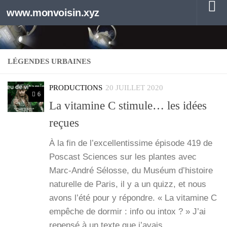
www.monvoisin.xyz
Au dessous du contenu
LÉGENDES URBAINES
PRODUCTIONS
20 JUILLET 2020
6
La vitamine C stimule… les idées
reçues
À la fin de l’ex­cel­len­tis­sime épi­sode 419 de
Pos­cast Sciences sur les plantes avec
Marc-André Sélosse, du Muséum d’his­toire
natu­relle de Paris, il y a un quizz, et nous
avons l’é­té pour y répondre. « La vita­mine C
empêche de dor­mir : info ou intox ? » J’ai
repen­sé à un texte que j’a­vais…