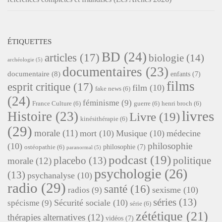
ÉTIQUETTES
BD
(24)
articles
(17)
biologie
(14)
archéologie
(5)
documentaires
(23)
documentaire
(8)
enfants
(7)
films
esprit critique
(17)
film
(10)
fake news
(6)
(24)
féminisme
(9)
France Culture
(6)
guerre
(6)
henri broch
(6)
livres
Histoire
(23)
Livre
(19)
kinésithérapie
(6)
(29)
morale
(11)
mort
(10)
Musique
(10)
médecine
philosophie
(10)
philosophie
(7)
ostéopathie
(6)
paranormal
(5)
podcast
(19)
placebo
(13)
politique
morale
(12)
psychologie
(26)
(13)
psychanalyse
(10)
radio
(29)
santé
(16)
sexisme
(10)
radios
(9)
séries
(13)
Sécurité sociale
(10)
spécisme
(9)
série
(6)
zététique
(21)
thérapies alternatives
(12)
vidéos
(7)