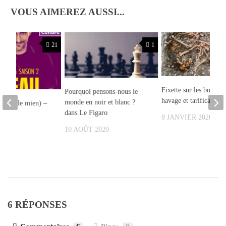
VOUS AIMEREZ AUSSI...
21
1
Fixette sur les bourrea
Pourquoi pensons-nous le
havage et tarification à
monde en noir et blanc ?
au (et le mien) –
dans Le Figaro
ture
8 JANVIER 2026
10 AOÛT 2020
2023
6 RÉPONSES