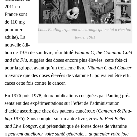
2011 en
France sont
de 110 mg
pour un·e
Linus Pau­ling tri­po­tant une orange qui ne lui a rien fait,
adulte). La
février 1981
nou­velle édi­
tion de 1976 de son livre, ré-inti­tu­lé
Vita­min C, the Com­mon Cold
and the Flu
, sug­gé­ra des doses encore plus éle­vées, cette fois-ci
pour la grippe, avant qu’un troi­sième livre,
Vita­min C and Can­cer
n’avance que des doses éle­vées de vita­mine C pou­vaient être effi­
caces cette fois contre le can­cer.
En 1976 puis 1978, deux publi­ca­tions cosi­gnées par Pau­ling pré­
sen­taient des expé­ri­men­ta­tions sur l’effet de l’administration
d’acide ascor­bique chez des patients can­cé­reux (
Came­ron & Pau­
ling 1976
). Sans comp­ter sur un autre livre,
How to Feel Bet­ter
and Live Lon­ger
, qui pré­ten­dait que de fortes doses de vita­mine
« peuvent amé­lio­rer votre san­té géné­rale… aug­men­ter votre joie