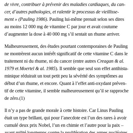
de vivre, contri­buer à pré­ve­nir des mala­dies car­diaques, du can­
cer, d’autres patho­lo­gies, et ralen­tir le pro­ces­sus de vieillis­se­
ment » (Pau­ling 1986)
. Pau­ling lui-même pre­nait selon ses dires
au moins 12 000 mg de vita­mine C par jour et avait cou­tume
d’augmenter la dose à 40 000 mg s’il sen­tait un rhume arri­ver.
Mal­heu­reu­se­ment, des études pour­tant contem­po­raines de Pau­ling
ne mon­trèrent aucun inté­rêt signi­fi­ca­tif de cette vita­mine C dans le
trai­te­ment ni du rhume, ni du can­cer (entre autres
Crea­gan & al.
1979
et
Moer­tel & al. 1985
). Il semble que seul son effet anti­his­ta­
mi­nique rédui­rait un tout petit peu la sévé­ri­té des symp­tômes au
début d’un rhume, et encore. Quant à l’effet anti-oxy­dant pré­ven­
tif de cette vita­mine, il semble mal­heu­reu­se­ment qu’il se rap­proche
de zéro.(1)
Il n’y a pas de grande morale à cette his­toire. Car Linus Pau­ling
était un type brillant, qui pour l’anecdote est l’un des rares à avoir
cumu­lé deux prix Nobel, l’un en chi­mie et l’autre pour la paix –
ayant mili­té long­temps contre la pro­li­fé­ra­tion des armes nucléaires,