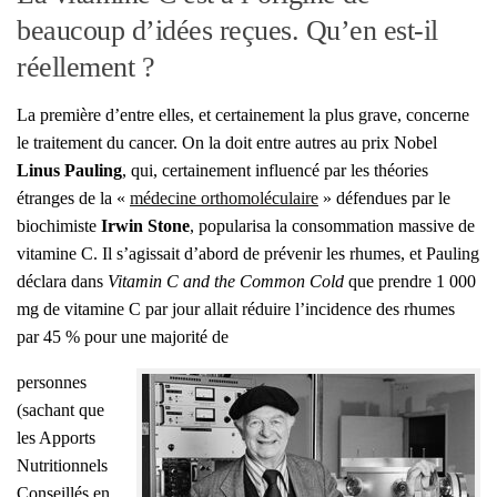
beaucoup d’idées reçues. Qu’en est-il
réellement ?
La pre­mière d’entre elles, et cer­tai­ne­ment la plus grave, concerne
le trai­te­ment du can­cer. On la doit entre autres au prix Nobel
Linus Pau­ling
, qui, cer­tai­ne­ment influen­cé par les théo­ries
étranges de la «
méde­cine ortho­mo­lé­cu­laire
» défen­dues par le
bio­chi­miste
Irwin Stone
, popu­la­ri­sa la consom­ma­tion mas­sive de
vita­mine C. Il s’agissait d’abord de pré­ve­nir les rhumes, et Pau­ling
décla­ra dans
Vita­min C and the Com­mon Cold
que prendre 1 000
mg de vita­mine C par jour allait réduire l’incidence des rhumes
par 45 % pour une majo­ri­té de
per­sonnes
(sachant que
les Apports
Nutri­tion­nels
Conseillés en