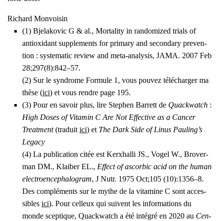
Richard Mon­voi­sin
(1) Bje­la­ko­vic G & al., Mor­ta­li­ty in ran­do­mi­zed trials of
antioxi­dant sup­ple­ments for pri­ma­ry and secon­da­ry pre­ven­
tion : sys­te­ma­tic review and meta-ana­ly­sis, JAMA. 2007 Feb
28;297(8):842–57.
(2) Sur le syn­drome For­mule 1, vous pou­vez télé­char­ger ma
thèse (
ici
) et vous rendre page 195.
(3) Pour en savoir plus, lire Ste­phen Bar­rett de
Qua­ck­watch
:
High Doses of Vita­min C Are Not Effec­tive as a Can­cer
Treat­ment
(tra­duit
ici
) et
The Dark Side of Linus Pauling’s
Lega­cy
(4) La publi­ca­tion citée est Kerx­hal­li JS., Vogel W., Bro­ver­
man DM., Klai­ber EL.,
Effect of ascor­bic acid on the human
elec­troen­ce­pha­lo­gram
, J Nutr. 1975 Oct;105 (10):1356–8.
Des com­plé­ments sur le mythe de la vita­mine C sont acces­
sibles
ici
). Pour cel­leux qui suivent les infor­ma­tions du
monde scep­tique, Qua­ck­watch a été inté­gré en 2020 au
Cen­