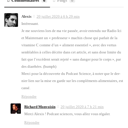
Commentaires
6
Pings
0
Alexis
20 juillet 2020 à 6 h 29 min
Inté­res­sant.
Je me sou­viens lors de ma vie pas­sée, avoir enten­du sur Radio Ici
et Main­te­nant un « pro­fes­seur » machin chose qui par­lait de la
vita­mine C comme d’un « ali­ment essen­tiel », avec des ver­tus
sem­blables à celles décrite dans cet article, et sans dose limite du
fait que l’ex­cé­dent serait reje­té « sans dan­ger pour le corps », par
des diar­rhées. (humph)
Mer­ci pour la décou­verte du Pod­cast Science, à noter que le der­
nier lien sur la mise en garde sur les com­plé­ments ali­men­taires, est
cas­sé.
Répondre
Richard Monvoisin
20 juillet 2020 à 7 h 21 min
Mer­ci Alexis ! Pod­cast sciences, vous allez vous réga­ler.
Répondre