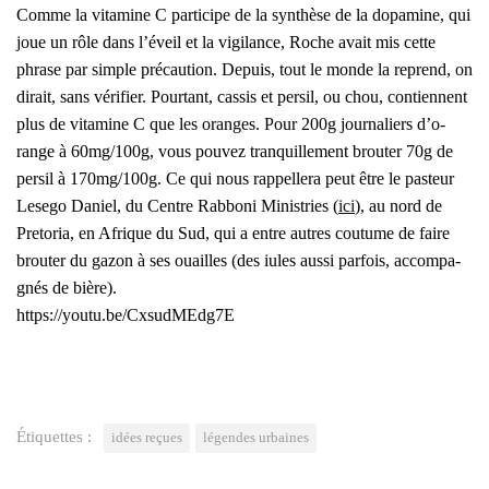
Comme la vita­mine C par­ti­cipe de la syn­thèse de la dopa­mine, qui
joue
un rôle dans l’éveil et la vigi­lance, Roche avait mis cette
phrase par simple pré­cau­tion.
Depuis, tout le monde la reprend, on
dirait, sans véri­fier. Pour­tant, cas­sis et per­sil, ou chou, contiennent
plus de vita­mine C que les oranges. Pour 200g jour­na­liers d’o­
range à 60mg/100g, vous pou­vez tran­quille­ment brou­ter 70g de
per­sil à 170mg/100g. Ce qui nous rap­pel­le­ra peut être
le pas­teur
Lese­go Daniel, du Centre Rab­bo­ni Minis­tries (
ici
), au nord
de
Pre­to­ria, en Afrique du Sud, qui a entre autres cou­tume de faire
brou­ter du gazon à ses ouailles (des iules aus­si par­fois, accom­pa­
gnés de bière).
https://youtu.be/CxsudMEdg7E
Étiquettes :
idées reçues
légendes urbaines