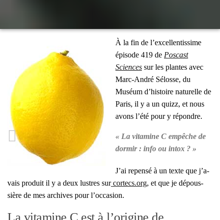
À la fin de l’ex­cel­len­tis­sime
épi­sode 419 de
Pos­cast
Sciences
sur les plantes avec
Marc-André Sélosse, du
Muséum d’his­toire natu­relle de
Paris, il y a un quizz, et nous
avons l’é­té pour y répondre.
« La vita­mine C empêche de
dor­mir : info ou intox ? »
J’ai repen­sé à un texte que j’a­
vais pro­duit il y a deux lustres sur
cortecs.org
, et que je dépous­
sière de mes archives pour l’oc­ca­sion.
La vitamine C est à l’origine de