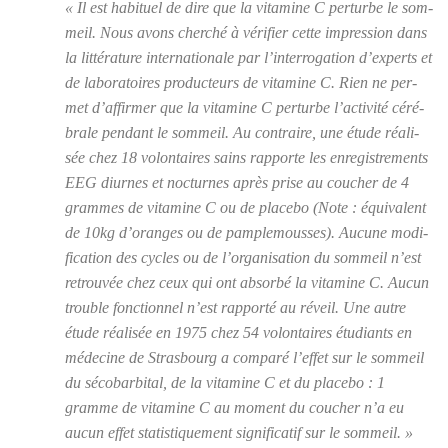
« Il est habi­tuel de dire que la vita­mine C per­turbe le som­
meil. Nous avons cher­ché à véri­fier cette impres­sion dans
la lit­té­ra­ture inter­na­tio­nale par l’interrogation d’experts et
de labo­ra­toires pro­duc­teurs de vita­mine C. Rien ne per­
met d’affirmer que la vita­mine C per­turbe l’activité céré­
brale pen­dant le som­meil. Au contraire, une étude réa­li­
sée chez 18 volon­taires sains rap­porte les enre­gis­tre­ments
EEG diurnes et noc­turnes après prise au cou­cher de 4
grammes de vita­mine C ou de pla­ce­bo
(Note : équi­valent
de 10kg d’oranges ou de pam­ple­mousses)
. Aucune modi­
fi­ca­tion des cycles ou de l’organisation du som­meil n’est
retrou­vée chez ceux qui ont absor­bé la vita­mine C. Aucun
trouble fonc­tion­nel n’est rap­por­té au réveil. Une autre
étude réa­li­sée en 1975 chez 54 volon­taires étu­diants en
méde­cine de Stras­bourg a com­pa­ré l’effet sur le som­meil
du séco­bar­bi­tal, de la vita­mine C et du pla­ce­bo : 1
gramme de vita­mine C au moment du cou­cher n’a eu
aucun effet sta­tis­ti­que­ment signi­fi­ca­tif sur le som­meil. »