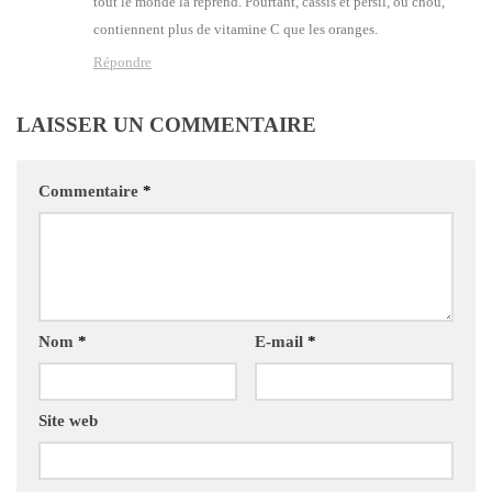
tout le monde la reprend. Pour­tant, cas­sis et per­sil, ou chou,
contiennent plus de vita­mine C que les oranges.
Répondre
LAISSER UN COMMENTAIRE
Commentaire
*
Nom
*
E-mail
*
Site web