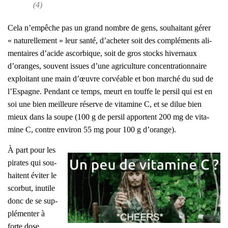
(4)
Cela n’empêche pas un grand nombre de gens, sou­hai­tant gérer
« natu­rel­le­ment » leur san­té, d’acheter soit des com­plé­ments ali­
men­taires d’acide ascor­bique, soit de gros stocks hiver­naux
d’oranges, sou­vent issues d’une agri­cul­ture concen­tra­tion­naire
exploi­tant une main d’œuvre cor­véable et bon mar­ché du sud de
l’Espagne. Pen­dant ce temps, meurt en touffe le per­sil qui est en
soi une bien meilleure réserve de vita­mine C, et se dilue bien
mieux dans la soupe (100 g de per­sil apportent 200 mg de vita­
mine C, contre envi­ron 55 mg pour 100 g d’orange).
À part pour les
pirates qui sou­
haitent évi­ter le
scor­but, inutile
donc de se sup­
plé­men­ter à
forte dose.