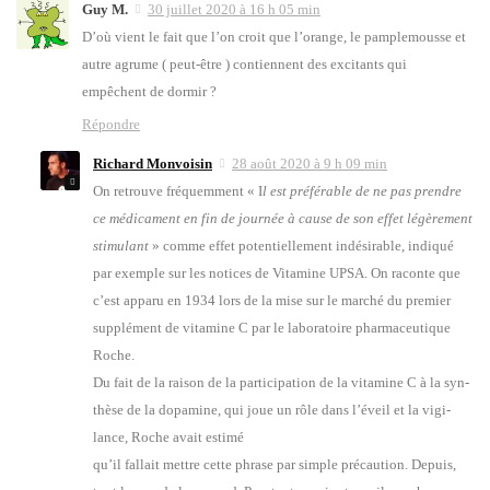
Guy M.
30 juillet 2020 à 16 h 05 min
D’où vient le fait que l’on croit que l’o­range, le pam­ple­mousse et
autre agrume ( peut-être ) contiennent des exci­tants qui
empêchent de dor­mir ?
Répondre
Richard Monvoisin
28 août 2020 à 9 h 09 min
On retrouve fré­quem­ment « I
l est pré­fé­rable de ne pas prendre
ce médi­ca­ment en fin de jour­née à cause de son effet légè­re­ment
sti­mu­lant
» comme effet poten­tiel­le­ment indé­si­rable, indi­qué
par exemple sur les notices de Vita­mine UPSA. On raconte que
c’est appa­ru en 1934 lors de la mise sur le mar­ché du pre­mier
sup­plé­ment de vita­mine C par le labo­ra­toire phar­ma­ceu­tique
Roche.
Du fait de la rai­son de la par­ti­ci­pa­tion de la vita­mine C à la syn­
thèse de la dopa­mine, qui joue un rôle dans l’éveil et la vigi­
lance, Roche avait esti­mé
qu’il fal­lait mettre cette phrase par simple pré­cau­tion. Depuis,