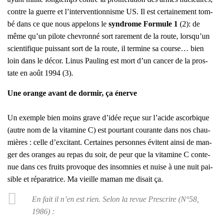
contre la guerre et l’interventionnisme US. Il est cer­tai­ne­ment tom­
bé dans ce que nous appe­lons le
syn­drome For­mule 1
(2): de
même qu’un pilote che­vron­né sort rare­ment de la route, lorsqu’un
scien­ti­fique puis­sant sort de la route, il ter­mine sa course… bien
loin dans le décor. Linus Pau­ling est mort d’un can­cer de la pros­
tate en août 1994 (3).
Une orange avant de dor­mir, ça énerve
Un exemple bien moins grave d’idée reçue sur l’acide ascor­bique
(autre nom de la vita­mine C) est pour­tant cou­rante dans nos chau­
mières : celle d’excitant. Cer­taines per­sonnes évitent ain­si de man­
ger des oranges au repas du soir, de peur que la vita­mine C conte­
nue dans ces fruits pro­voque des insom­nies et nuise à une nuit pai­
sible et répa­ra­trice. Ma vieille maman me disait ça.
En fait il n’en est rien. Selon la revue
Pres­crire
(N°58,
1986) :