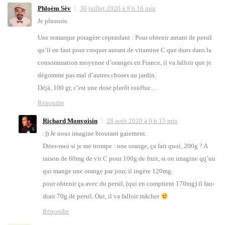
Phloèm Sèv
30 juillet 2020 à 9 h 16 min
Je plus­soie.
Une remarque pota­gère cepen­dant : Pour obte­nir autant de per­sil
qu’il en faut pour cro­quer autant de vita­mine C que dans dans la
consom­ma­tion moyenne d’o­ranges en France, il va fal­loir que je
dégomme pas mal d’autres choses au jar­din.
Déjà, 100 gr, c’est une dose plu­tôt touf­fue…
Répondre
Richard Monvoisin
28 août 2020 à 9 h 15 min
:)) Je nous ima­gine brou­tant gaie­ment.
Dites-moi si je me trompe : une orange, ça fait quoi, 200g ? A
rai­son de 60mg de vit C pour 100g de fruit, si on ima­gine qq’un
qui mange une orange par jour, il ingère 120mg.
pour obte­nir ça avec du per­sil, (qui en comp­tient 170mg) il fau­
drait 70g de per­sil. Oui, il va fal­loir mâcher
Répondre