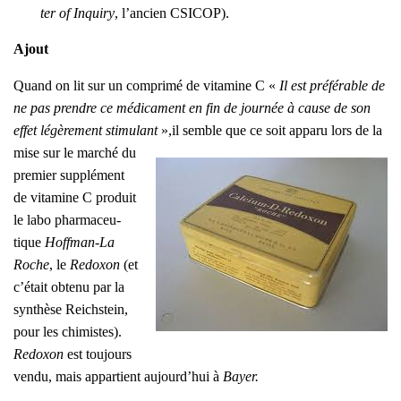
ter of Inqui­ry
, l’an­cien CSICOP).
Ajout
Quand on lit sur un com­pri­mé de vita­mine C «
Il est pré­fé­rable de
ne pas prendre ce médi­ca­ment en fin de jour­née à cause de son
effet légè­re­ment sti­mu­lant
»,
il semble que ce soit appa­ru
lors de la
mise sur le mar­ché du
pre­mier sup­plé­ment
de vita­mine C pro­duit
le labo phar­ma­ceu­
tique
Hoff­man-La
Roche
, le
Redoxon
(et
c’é­tait obte­nu par la
syn­thèse Reich­stein,
pour les chi­mistes).
Redoxon
est tou­jours
ven­du, mais appar­tient aujourd’­hui à
Bayer.