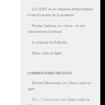
Le CERN ou les impasses démocratiques
d’une économie de la promesse
Nicolas Sarkozy, sa « lueur » et son
raisonnement à rebours
Le principe de Pollyana
Deux confs en ligne
COMMENTAIRES RÉCENTS
Richard Monvoisin
dans
Deux confs en
ligne
Éric - Contrebasso
dans
Deux confs en