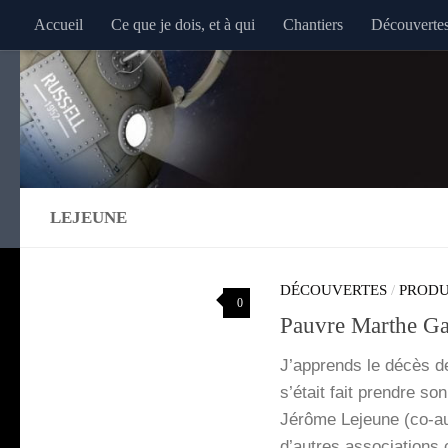
Accueil
Ce que je dois, et à qui
Chantiers
Découverte
Au dessous du contenu
LEJEUNE
DÉCOUVERTES
/
PRODU
0
Pauvre Marthe Ga
J’ap­prends le décès de 
s’é­tait fait prendre son
Jérôme Lejeune (co-au
d’autres asso­cia­tio