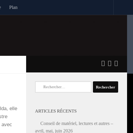
e
Plan
Rechercher :
­da, elle
ARTICLES RÉCENTS
stre
Conseil de matériel, lectures et autres –
, avec
avril, mai, juin 2026