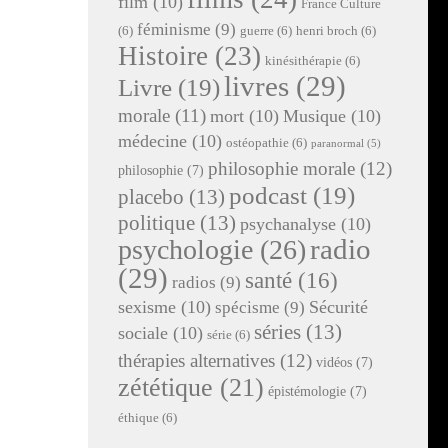
film
(10)
France Culture
féminisme
(9)
(6)
guerre
(6)
henri broch
(6)
Histoire
(23)
kinésithérapie
(6)
livres
(29)
Livre
(19)
morale
(11)
mort
(10)
Musique
(10)
médecine
(10)
ostéopathie
(6)
paranormal
(5)
philosophie morale
(12)
philosophie
(7)
podcast
(19)
placebo
(13)
politique
(13)
psychanalyse
(10)
radio
psychologie
(26)
(29)
santé
(16)
radios
(9)
sexisme
(10)
Sécurité
spécisme
(9)
séries
(13)
sociale
(10)
série
(6)
thérapies alternatives
(12)
vidéos
(7)
zététique
(21)
épistémologie
(7)
éthique
(6)