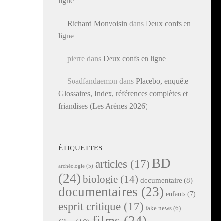
ligne
Richard Monvoisin
dans
Deux confs en
ligne
pierre
dans
Deux confs en ligne
Soadfandaemon
dans
Placebo, enquête –
Glossaires, Index, références complètes et
friandises (Les Arènes 2026)
ÉTIQUETTES
BD
articles
(17)
archéologie
(5)
(24)
biologie
(14)
documentaire
(8)
documentaires
(23)
enfants
(7)
esprit critique
(17)
fake news
(6)
films
(24)