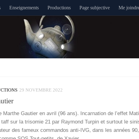
s
Enseignements
Productions
Page subjective
Me joindr
CTIONS
29 NOVEMBRE 2022
utier
Marthe Gau­tier en avril (96 ans). Incar­na­tion de l’ef­fet Matil
 taff sur la tri­so­mie 21 par Ray­mond Tur­pin et sur­tout le sini
teur des fameux com­man­dos anti-IVG, dans les années 90
ns comme SOS Tout-petits, de Xavier…