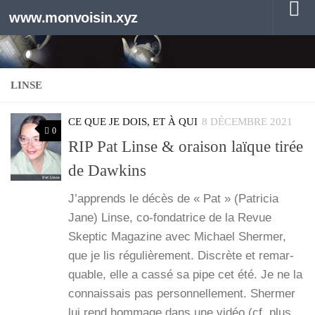
www.monvoisin.xyz
Au dessous du contenu
LINSE
CE QUE JE DOIS, ET À QUI
8 DÉCEMBRE 2021
0
RIP Pat Linse & oraison laïque tirée
de Dawkins
J’ap­prends le décès de « Pat » (Patri­cia
Jane) Linse, co-fon­­da­­trice de la Revue
Skep­tic Maga­zine avec Michael Sher­mer,
que je lis régu­liè­re­ment. Dis­crète et remar­
quable, elle a cas­sé sa pipe cet été. Je ne la
connais­sais pas per­son­nel­le­ment. Sher­mer
lui rend hom­mage dans une vidéo (cf. plus