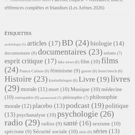
références complètes et friandises (Les Arènes 2026)
ÉTIQUETTES
BD
(24)
articles
(17)
biologie
(14)
archéologie
(5)
documentaires
(23)
documentaire
(8)
enfants
(7)
films
esprit critique
(17)
film
(10)
fake news
(6)
(24)
féminisme
(9)
France Culture
(6)
guerre
(6)
henri broch
(6)
livres
Histoire
(23)
Livre
(19)
kinésithérapie
(6)
(29)
morale
(11)
mort
(10)
Musique
(10)
médecine
philosophie
(10)
philosophie
(7)
ostéopathie
(6)
paranormal
(5)
podcast
(19)
placebo
(13)
politique
morale
(12)
psychologie
(26)
(13)
psychanalyse
(10)
radio
(29)
santé
(16)
sexisme
(10)
radios
(9)
séries
(13)
Sécurité sociale
(10)
spécisme
(9)
série
(6)