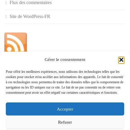
Flux des commentaires
Site de WordPress-FR
Gérer le consentement
»
Pour offrir les meilleures expériences, nous utilisons des technologies telles que les
cookies pour stocker et/ou accéder aux informations des appareils. Le fait de consentir
Politique de confidentialité
à ces technologies nous permettra de traiter des données telles que le comportement de
navigation ou les ID uniques sur ce site. Le fait de ne pas consentir ou de retirer son
consentement peut avoir un effet négatif sur certaines caractéristiques et fonctions.
Accepter
www.monvoisin.xyz © 2026. Tous droits réservés.
Refuser
Fièrement propulsé par
- Conçu par
Allez sur Hueman Pro