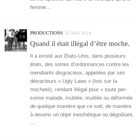
femme…
PRODUCTIONS
24 MAI 2024
0
Quand il était illégal d’être moche.
Il a exis­té aux États-Unis, dans plu­sieurs
états, des sortes d’or­don­nances contre les
men­diants dis­gra­cieux, appe­lées par ses
détrac­teurs « Ugly Laws » (lois sur la
moche­té), ren­dant illé­gal pour « toute per­
sonne malade, muti­lée, muti­lée ou défor­mée
de quelque manière que ce soit, de manière
à deve­nir un objet ines­thé­tique ou dégoû­tant,
…