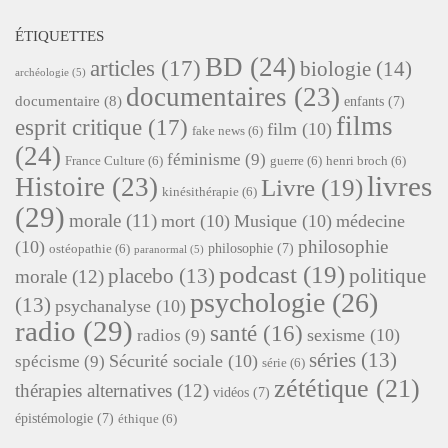
ÉTIQUETTES
BD
(24)
articles
(17)
biologie
(14)
archéologie
(5)
documentaires
(23)
documentaire
(8)
enfants
(7)
films
esprit critique
(17)
film
(10)
fake news
(6)
(24)
féminisme
(9)
France Culture
(6)
guerre
(6)
henri broch
(6)
livres
Histoire
(23)
Livre
(19)
kinésithérapie
(6)
(29)
morale
(11)
mort
(10)
Musique
(10)
médecine
philosophie
(10)
philosophie
(7)
ostéopathie
(6)
paranormal
(5)
podcast
(19)
placebo
(13)
politique
morale
(12)
psychologie
(26)
(13)
psychanalyse
(10)
radio
(29)
santé
(16)
sexisme
(10)
radios
(9)
séries
(13)
Sécurité sociale
(10)
spécisme
(9)
série
(6)
zététique
(21)
thérapies alternatives
(12)
vidéos
(7)
épistémologie
(7)
éthique
(6)