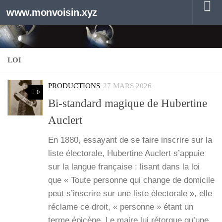
www.monvoisin.xyz
Au dessous du contenu
LOI
PRODUCTIONS
27 MARS 2026
0
Bi-standard magique de Hubertine
Auclert
En 1880, essayant de se faire ins­crire sur la
liste élec­to­rale, Huber­tine Auclert s’ap­puie
sur la langue fran­çaise : lisant dans la loi
que « Toute per­sonne qui change de domi­cile
peut s’ins­crire sur une liste élec­to­rale », elle
réclame ce droit, « per­sonne » étant un
terme épi­cène. Le maire lui rétorque qu’une