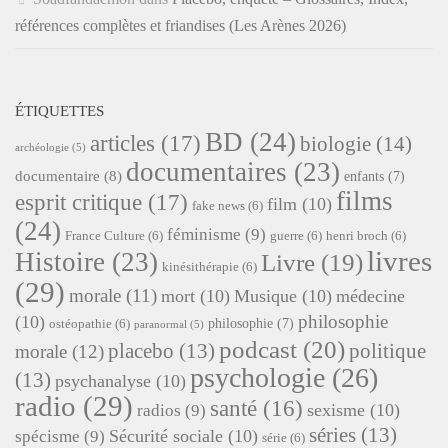
références complètes et friandises (Les Arènes 2026)
ÉTIQUETTES
BD
(24)
articles
(17)
biologie
(14)
archéologie
(5)
documentaires
(23)
documentaire
(8)
enfants
(7)
films
esprit critique
(17)
film
(10)
fake news
(6)
(24)
féminisme
(9)
France Culture
(6)
guerre
(6)
henri broch
(6)
livres
Histoire
(23)
Livre
(19)
kinésithérapie
(6)
(29)
morale
(11)
mort
(10)
Musique
(10)
médecine
philosophie
(10)
philosophie
(7)
ostéopathie
(6)
paranormal
(5)
podcast
(20)
placebo
(13)
politique
morale
(12)
psychologie
(26)
(13)
psychanalyse
(10)
radio
(29)
santé
(16)
sexisme
(10)
radios
(9)
séries
(13)
Sécurité sociale
(10)
spécisme
(9)
série
(6)