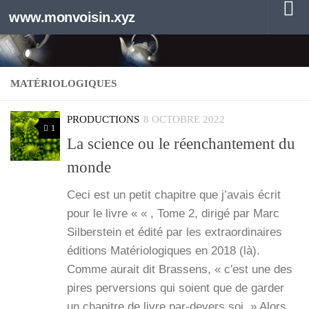
www.monvoisin.xyz
Au dessous du contenu
MATÉRIOLOGIQUES
PRODUCTIONS
8 OCTOBRE 2022
1
La science ou le réenchantement du
monde
Ceci est un petit cha­pitre que j’a­vais écrit
pour le livre « « , Tome 2, diri­gé par Marc
Sil­ber­stein et édi­té par les extra­or­di­naires
édi­tions Maté­rio­lo­giques en 2018 (là).
Comme aurait dit Bras­sens, « c′est une des
pires per­ver­sions qui soient que de gar­der
un cha­pitre de livre par-devers soi. » Alors