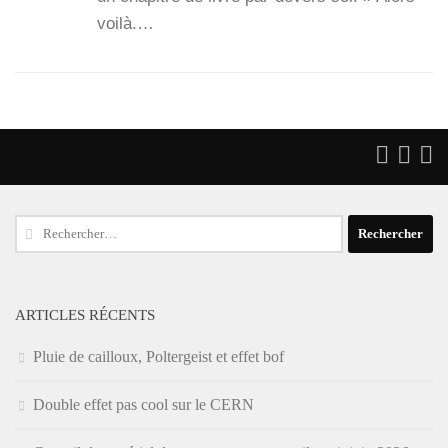
voi­là.…
Rechercher :
ARTICLES RÉCENTS
Pluie de cailloux, Poltergeist et effet bof
Double effet pas cool sur le CERN