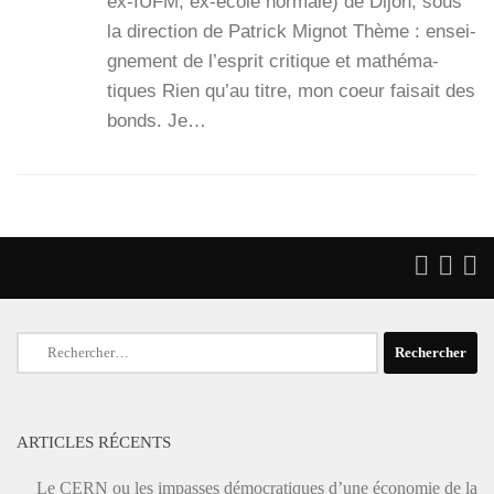
ex-IUFM, ex-école nor­male) de Dijon, sous
la direc­tion de Patrick Mignot Thème : ensei­
gne­ment de l’es­prit cri­tique et mathé­ma­
tiques Rien qu’au titre, mon coeur fai­sait des
bonds. Je…
Rechercher :
ARTICLES RÉCENTS
Le CERN ou les impasses démocratiques d’une économie de la