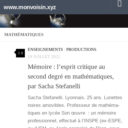
www.monvoisin.xyz
Au dessous du contenu
MATHÉMATIQUES
ENSEIGNEMENTS
/
PRODUCTIONS
0
19 JUILLET 2021
Mémoire : l’esprit critique au
second degré en mathématiques,
par Sacha Stefanelli
Sacha Ste­fa­nel­li. Lyon­nais. 25 ans. Lunettes
noires amo­vibles. Pro­fes­seur de mathé­ma­
tiques en lycée Son œuvre : un mémoire
pro­fes­sion­nel, effec­tué à l’INSPE (ex-ESPE,