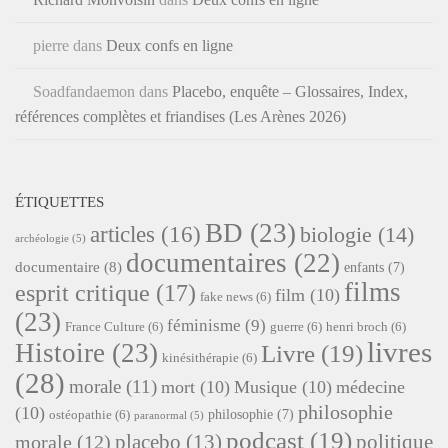
pierre
dans
Deux confs en ligne
Soadfandaemon
dans
Placebo, enquête – Glossaires, Index,
références complètes et friandises (Les Arènes 2026)
ÉTIQUETTES
BD
(23)
articles
(16)
biologie
(14)
archéologie
(5)
documentaires
(22)
documentaire
(8)
enfants
(7)
films
esprit critique
(17)
film
(10)
fake news
(6)
(23)
féminisme
(9)
France Culture
(6)
guerre
(6)
henri broch
(6)
livres
Histoire
(23)
Livre
(19)
kinésithérapie
(6)
(28)
morale
(11)
mort
(10)
Musique
(10)
médecine
philosophie
(10)
philosophie
(7)
ostéopathie
(6)
paranormal
(5)
podcast
(19)
placebo
(13)
politique
morale
(12)