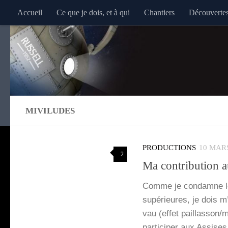
Accueil
Ce que je dois, et à qui
Chantiers
Découverte
Au dessous du contenu
MIVILUDES
PRODUCTIONS
10 MAR
2
Ma contribution
Comme je condamne le m
supé­rieures, je dois m
vau (effet paillasson/mé
par­ti­ci­per aux Assise