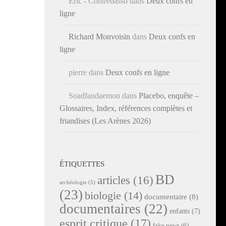
Éric - Contrebasso
dans
Deux confs en
ligne
Richard Monvoisin
dans
Deux confs en
ligne
pierre
dans
Deux confs en ligne
Soadfandaemon
dans
Placebo, enquête –
Glossaires, Index, références complètes et
friandises (Les Arènes 2026)
ÉTIQUETTES
BD
articles
(16)
archéologie
(5)
(23)
biologie
(14)
documentaire
(8)
documentaires
(22)
enfants
(7)
esprit critique
(17)
fake news
(6)