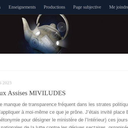
s
Enseignements
Productions
Page subjective
Me joindr
S 2023
 aux Assises MIVILUDES
anque de trans­pa­rence fré­quent dans les strates poli­tiq
’ap­pli­quer à moi-même ce que je prône. J’é­tais invi­té place
tonymie pour dési­gner le minis­tère de l’In­té­rieur) ces jours
s natio­nales de la lutte contre les dérives sec­taires, orga­ni­s