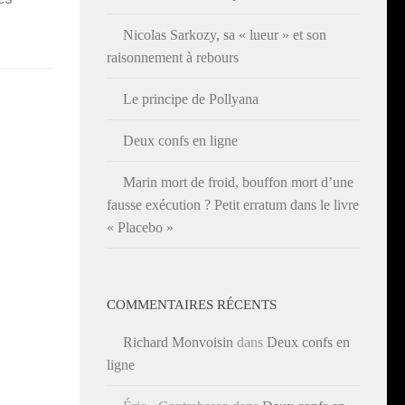
Nicolas Sarkozy, sa « lueur » et son
raisonnement à rebours
Le principe de Pollyana
Deux confs en ligne
Marin mort de froid, bouffon mort d’une
fausse exécution ? Petit erratum dans le livre
« Placebo »
COMMENTAIRES RÉCENTS
Richard Monvoisin
dans
Deux confs en
ligne