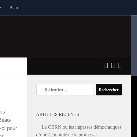
e
Plan
Rechercher :
ues
ARTICLES RÉCENTS
 Beau­
Le CERN ou les impasses démocratiques
-ci pour
d’une économie de la promesse
ées