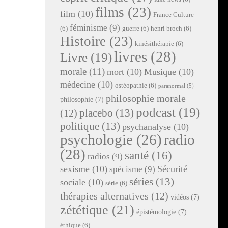
films
(23)
film
(10)
France Culture
féminisme
(9)
(6)
guerre
(6)
henri broch
(6)
Histoire
(23)
kinésithérapie
(6)
livres
(28)
Livre
(19)
morale
(11)
mort
(10)
Musique
(10)
médecine
(10)
ostéopathie
(6)
paranormal
(5)
philosophie morale
philosophie
(7)
podcast
(19)
placebo
(13)
(12)
politique
(13)
psychanalyse
(10)
radio
psychologie
(26)
(28)
santé
(16)
radios
(9)
sexisme
(10)
Sécurité
spécisme
(9)
séries
(13)
sociale
(10)
série
(6)
thérapies alternatives
(12)
vidéos
(7)
zététique
(21)
épistémologie
(7)
éthique
(6)