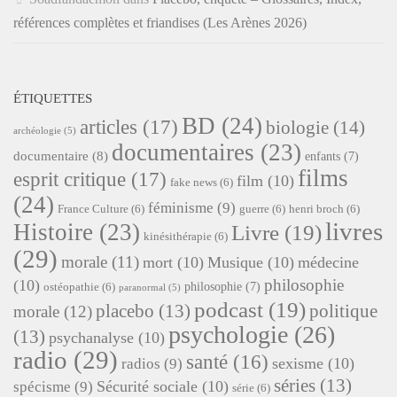
références complètes et friandises (Les Arènes 2026)
ÉTIQUETTES
BD
(24)
articles
(17)
biologie
(14)
archéologie
(5)
documentaires
(23)
documentaire
(8)
enfants
(7)
films
esprit critique
(17)
film
(10)
fake news
(6)
(24)
féminisme
(9)
France Culture
(6)
guerre
(6)
henri broch
(6)
livres
Histoire
(23)
Livre
(19)
kinésithérapie
(6)
(29)
morale
(11)
mort
(10)
Musique
(10)
médecine
philosophie
(10)
philosophie
(7)
ostéopathie
(6)
paranormal
(5)
podcast
(19)
placebo
(13)
politique
morale
(12)
psychologie
(26)
(13)
psychanalyse
(10)
radio
(29)
santé
(16)
sexisme
(10)
radios
(9)
séries
(13)
Sécurité sociale
(10)
spécisme
(9)
série
(6)