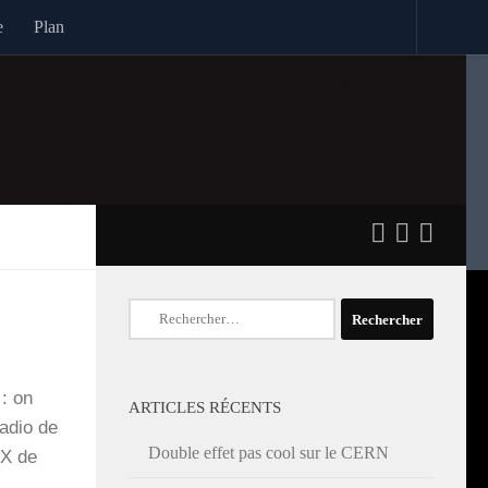
e
Plan
Rechercher :
 : on
ARTICLES RÉCENTS
radio de
Double effet pas cool sur le CERN
 X de