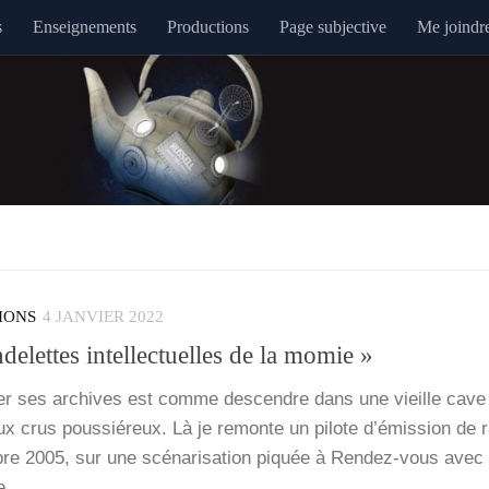
s
Enseignements
Productions
Page subjective
Me joindr
IONS
4 JANVIER 2022
ndelettes intellectuelles de la momie »
iller ses archives est comme des­cendre dans une vieille cave
eux crus pous­sié­reux. Là je remonte un pilote d’é­mis­sion de 
e 2005, sur une scé­na­ri­sa­tion piquée à Ren­­dez-vous avec
ce…