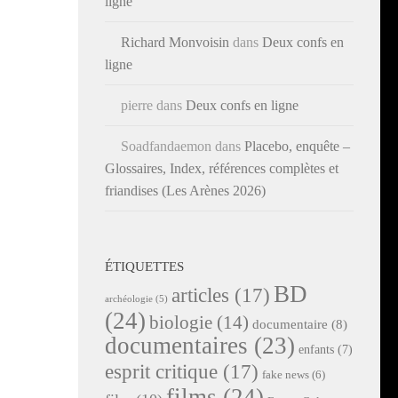
ligne
Richard Monvoisin
dans
Deux confs en
ligne
pierre
dans
Deux confs en ligne
Soadfandaemon
dans
Placebo, enquête –
Glossaires, Index, références complètes et
friandises (Les Arènes 2026)
ÉTIQUETTES
BD
articles
(17)
archéologie
(5)
(24)
biologie
(14)
documentaire
(8)
documentaires
(23)
enfants
(7)
esprit critique
(17)
fake news
(6)
films
(24)