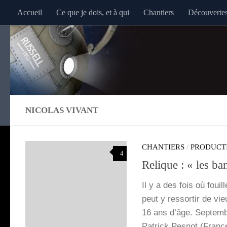
Accueil
Ce que je dois, et à qui
Chantiers
Découverte
Au dessous du contenu
NICOLAS VIVANT
CHANTIERS
/
PRODUCT
4
Relique : « les ba
Il y a des fois où fou
peut y res­sor­tir de vi
16 ans d’âge. Sep­tembr
Patrick Pes­not (Fran