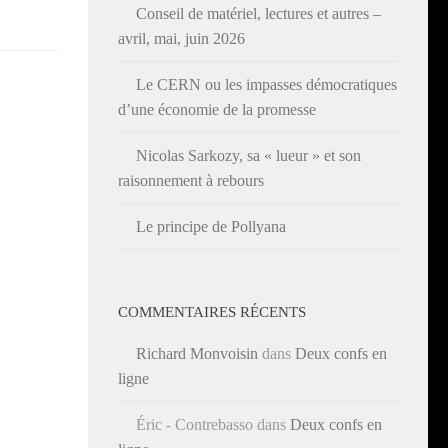
Conseil de matériel, lectures et autres –
avril, mai, juin 2026
Le CERN ou les impasses démocratiques
d’une économie de la promesse
Nicolas Sarkozy, sa « lueur » et son
raisonnement à rebours
Le principe de Pollyana
COMMENTAIRES RÉCENTS
Richard Monvoisin
dans
Deux confs en
ligne
Éric - Contrebasso
dans
Deux confs en