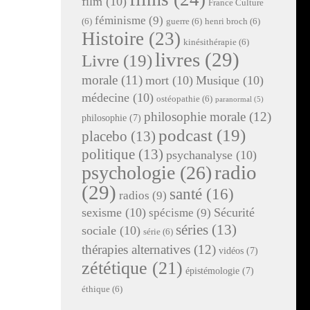
film
(10)
France Culture
féminisme
(9)
(6)
guerre
(6)
henri broch
(6)
Histoire
(23)
kinésithérapie
(6)
livres
(29)
Livre
(19)
morale
(11)
mort
(10)
Musique
(10)
médecine
(10)
ostéopathie
(6)
paranormal
(5)
philosophie morale
(12)
philosophie
(7)
podcast
(19)
placebo
(13)
politique
(13)
psychanalyse
(10)
radio
psychologie
(26)
(29)
santé
(16)
radios
(9)
sexisme
(10)
Sécurité
spécisme
(9)
séries
(13)
sociale
(10)
série
(6)
thérapies alternatives
(12)
vidéos
(7)
zététique
(21)
épistémologie
(7)
éthique
(6)