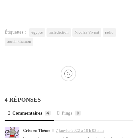
Étiquettes :
égypte
malédiction
Nicolas Vivant
radio
toutânkhamon
4 RÉPONSES
Commentaires
4
Pings
0
Crise en Thème
7 janvier 2022 à 18 h 02 min