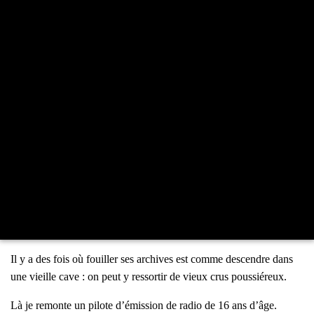
Il y a des fois où fouiller ses archives est comme des­cendre dans
une vieille cave : on peut y res­sor­tir de vieux crus pous­sié­reux.
Là je remonte un pilote d’é­mis­sion de radio de 16 ans d’âge.