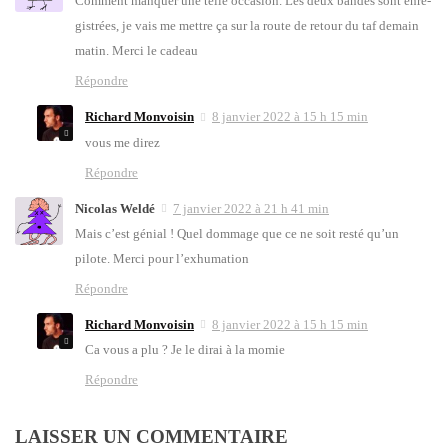
Com­ment man­quer une telle occa­sion. Les deux bandes sont enre­
gis­trées, je vais me mettre ça sur la route de retour du taf demain
matin. Mer­ci le cadeau
Répondre
Richard Monvoisin
8 janvier 2022 à 15 h 15 min
vous me direz
Répondre
Nicolas Weldé
7 janvier 2022 à 21 h 41 min
Mais c’est génial ! Quel dom­mage que ce ne soit res­té qu’un
pilote. Mer­ci pour l’ex­hu­ma­tion
Répondre
Richard Monvoisin
8 janvier 2022 à 15 h 15 min
Ca vous a plu ? Je le dirai à la momie
Répondre
LAISSER UN COMMENTAIRE