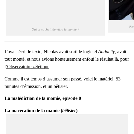
Nic
Qui se cachait der­rière la momie ?
J’a­vais écrit le texte, Nico­las avait sor­ti le logi­ciel
Auda­ci­ty
, avait
tout mon­té, et nous avions hon­teu­se­ment enfoui le résul­tat là, pour
l
’Ob­ser­va­toire zété­tique
.
Comme il est temps d’as­su­mer son pas­sé, voi­ci le maté­riel. 53
minutes d’é­mis­sion, et un bêti­sier.
La malé­dic­tion de la momie, épi­sode 0
La macé­ra­tion de la mamie (
bêti­sier
)