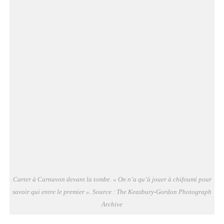
Car­ter à Car­na­von devant la tombe. « On n’a qu’à jouer à chi­fou­mi pour
savoir qui entre le pre­mier ». Source : The Keas­bu­ry-Gor­don Pho­to­graph
Archive