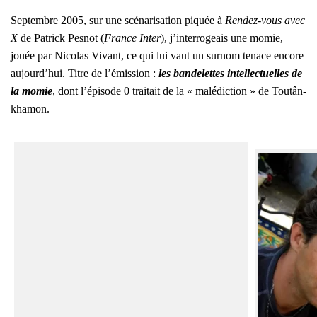
Sep­tembre 2005, sur une scé­na­ri­sa­tion piquée à
Ren­dez-vous avec
X
de Patrick Pes­not (
France Inter
), j’in­ter­ro­geais une momie,
jouée par Nico­las Vivant, ce qui lui vaut un sur­nom tenace encore
aujourd’­hui. Titre de l’é­mis­sion :
les ban­de­lettes intel­lec­tuelles de
la momie
, dont l’é­pi­sode 0 trai­tait de la « malé­dic­tion » de Tou­tân­
kha­mon.