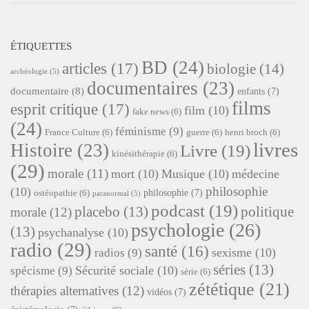
ÉTIQUETTES
BD
(24)
articles
(17)
biologie
(14)
archéologie
(5)
documentaires
(23)
documentaire
(8)
enfants
(7)
films
esprit critique
(17)
film
(10)
fake news
(6)
(24)
féminisme
(9)
France Culture
(6)
guerre
(6)
henri broch
(6)
livres
Histoire
(23)
Livre
(19)
kinésithérapie
(6)
(29)
morale
(11)
mort
(10)
Musique
(10)
médecine
philosophie
(10)
philosophie
(7)
ostéopathie
(6)
paranormal
(5)
podcast
(19)
placebo
(13)
politique
morale
(12)
psychologie
(26)
(13)
psychanalyse
(10)
radio
(29)
santé
(16)
sexisme
(10)
radios
(9)
séries
(13)
Sécurité sociale
(10)
spécisme
(9)
série
(6)
zététique
(21)
thérapies alternatives
(12)
vidéos
(7)