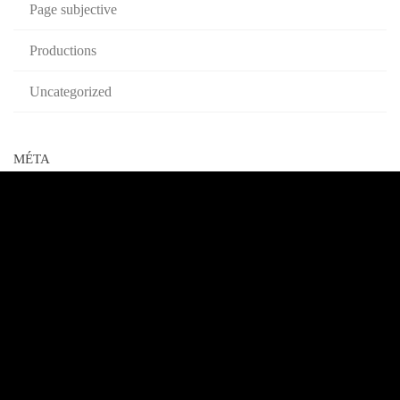
Page subjective
Productions
Uncategorized
MÉTA
Connexion
Flux des publications
Flux des commentaires
Site de WordPress-FR