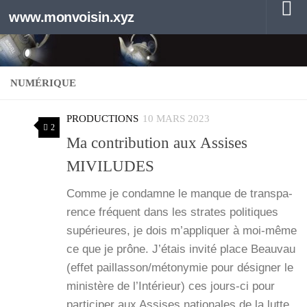
www.monvoisin.xyz
Au dessous du contenu
NUMÉRIQUE
PRODUCTIONS
10 MARS 2023
2
Ma contribution aux Assises
MIVILUDES
Comme je condamne le manque de trans­pa­
rence fré­quent dans les strates poli­tiques
supé­rieures, je dois m’ap­pli­quer à moi-même
ce que je prône. J’é­tais invi­té place Beau­vau
(effet paillasson/métonymie pour dési­gner le
minis­tère de l’In­té­rieur) ces jours-ci pour
par­ti­ci­per aux Assises natio­nales de la lutte