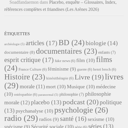
Soadfandaemon
dans
Placebo, enquête – Glossaires, Index,
références complètes et friandises (Les Arènes 2026)
ÉTIQUETTES
BD
(24)
articles
(17)
biologie
(14)
archéologie
(5)
documentaires
(23)
documentaire
(8)
enfants
(7)
films
esprit critique
(17)
film
(10)
fake news
(6)
(24)
féminisme
(9)
France Culture
(6)
guerre
(6)
henri broch
(6)
livres
Histoire
(23)
Livre
(19)
kinésithérapie
(6)
(29)
morale
(11)
mort
(10)
Musique
(10)
médecine
philosophie
(10)
philosophie
(7)
ostéopathie
(6)
paranormal
(5)
podcast
(20)
placebo
(13)
politique
morale
(12)
psychologie
(26)
(13)
psychanalyse
(10)
radio
(29)
santé
(16)
sexisme
(10)
radios
(9)
séries
(13)
Sécurité sociale
(10)
spécisme
(9)
série
(6)