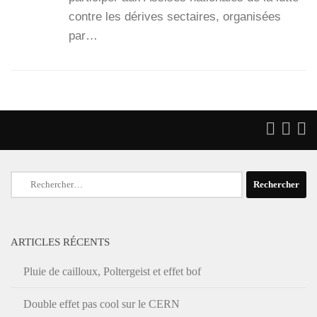
contre les dérives sec­taires, orga­ni­sées
par…
Rechercher :
ARTICLES RÉCENTS
Pluie de cailloux, Poltergeist et effet bof
Double effet pas cool sur le CERN