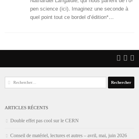
Natha­naël Lari­gal­die, qui nous parlent de l’o­
pen science (ici). Ima­gi­nez une seconde à
quel point tout ce bor­del d’é­di­tion*…
Rechercher :
ARTICLES RÉCENTS
Double effet pas cool sur le CERN
Conseil de matériel, lectures et autres – avril, mai, juin 2026