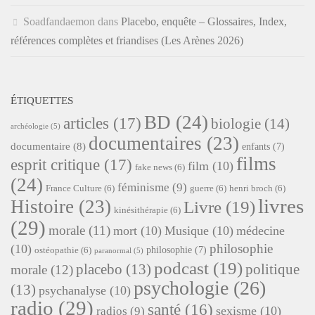
Soadfandaemon
dans
Placebo, enquête – Glossaires, Index,
références complètes et friandises (Les Arènes 2026)
ÉTIQUETTES
BD
(24)
articles
(17)
biologie
(14)
archéologie
(5)
documentaires
(23)
documentaire
(8)
enfants
(7)
films
esprit critique
(17)
film
(10)
fake news
(6)
(24)
féminisme
(9)
France Culture
(6)
guerre
(6)
henri broch
(6)
livres
Histoire
(23)
Livre
(19)
kinésithérapie
(6)
(29)
morale
(11)
mort
(10)
Musique
(10)
médecine
philosophie
(10)
philosophie
(7)
ostéopathie
(6)
paranormal
(5)
podcast
(19)
placebo
(13)
politique
morale
(12)
psychologie
(26)
(13)
psychanalyse
(10)
radio
(29)
santé
(16)
sexisme
(10)
radios
(9)