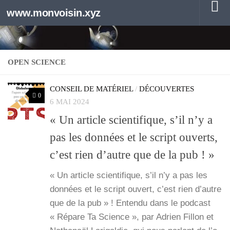
www.monvoisin.xyz
Au dessous du contenu
OPEN SCIENCE
CONSEIL DE MATÉRIEL
/
DÉCOUVERTES
0
6 MAI 2024
« Un article scientifique, s’il n’y a
pas les données et le script ouverts,
c’est rien d’autre que de la pub ! »
« Un article scien­ti­fique, s’il n’y a pas les
don­nées et le script ouvert, c’est rien d’autre
que de la pub » ! Enten­du dans le pod­cast
« Répare Ta Science », par Adrien Fillon et