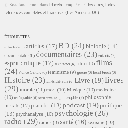
Soadfandaemon
dans
Placebo, enquête – Glossaires, Index,
références complètes et friandises (Les Arènes 2026)
ÉTIQUETTES
BD
(24)
articles
(17)
biologie
(14)
archéologie
(5)
documentaires
(23)
documentaire
(8)
enfants
(7)
films
esprit critique
(17)
film
(10)
fake news
(6)
(24)
féminisme
(9)
France Culture
(6)
guerre
(6)
henri broch
(6)
livres
Histoire
(23)
Livre
(19)
kinésithérapie
(6)
(29)
morale
(11)
mort
(10)
Musique
(10)
médecine
philosophie
(10)
philosophie
(7)
ostéopathie
(6)
paranormal
(5)
podcast
(19)
placebo
(13)
politique
morale
(12)
psychologie
(26)
(13)
psychanalyse
(10)
radio
(29)
santé
(16)
sexisme
(10)
radios
(9)