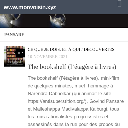
www.monvoisin.xyz
Au dessous du contenu
PANSARE
CE QUE JE DOIS, ET À QUI
/
DÉCOUVERTES
2
10 NOVEMBRE 2021
The bookshelf (l’étagère à livres)
The book­shelf (l’é­ta­gère à livres), mini-film
de quelques minutes, muet, hom­mage à
Naren­dra Dabhol­kar (qui ani­mait le site
https://antisuperstition.org/), Govind Pan­sare
et Mal­le­shap­pa Madi­va­lap­pa Kal­bur­gi, tous
les trois ratio­na­listes pro­gres­sistes et
assas­si­nés dans la rue pour des pro­pos du