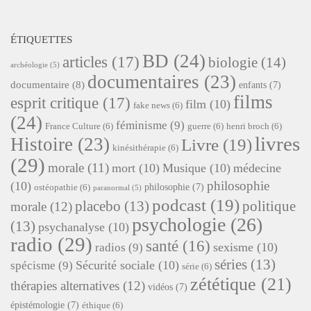
ÉTIQUETTES
BD
(24)
articles
(17)
biologie
(14)
archéologie
(5)
documentaires
(23)
documentaire
(8)
enfants
(7)
films
esprit critique
(17)
film
(10)
fake news
(6)
(24)
féminisme
(9)
France Culture
(6)
guerre
(6)
henri broch
(6)
livres
Histoire
(23)
Livre
(19)
kinésithérapie
(6)
(29)
morale
(11)
mort
(10)
Musique
(10)
médecine
philosophie
(10)
philosophie
(7)
ostéopathie
(6)
paranormal
(5)
podcast
(19)
placebo
(13)
politique
morale
(12)
psychologie
(26)
(13)
psychanalyse
(10)
radio
(29)
santé
(16)
sexisme
(10)
radios
(9)
séries
(13)
Sécurité sociale
(10)
spécisme
(9)
série
(6)
zététique
(21)
thérapies alternatives
(12)
vidéos
(7)
épistémologie
(7)
éthique
(6)