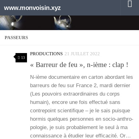
www.monvoisin.xyz
Au dessous du contenu
PASSEURS
PRODUCTIONS
21 JUILLET 2022
13
« Barreur de feu », n‑ième : clap !
N‑ième docu­men­taire en car­ton abor­dant les
bar­reurs de feu sur France 2, mar­di der­nier
(Les pou­voirs extra­or­di­naires du corps
humain), encore une fois effec­tué sans
contre­point scien­ti­fique – je le sais puisque
hor­mis quelques per­sonnes en socio-anthro­­
po­­lo­­gie, je suis pro­ba­ble­ment le seul à ma
connais­sance à étu­dier leur effi­ca­ci­té. Or…