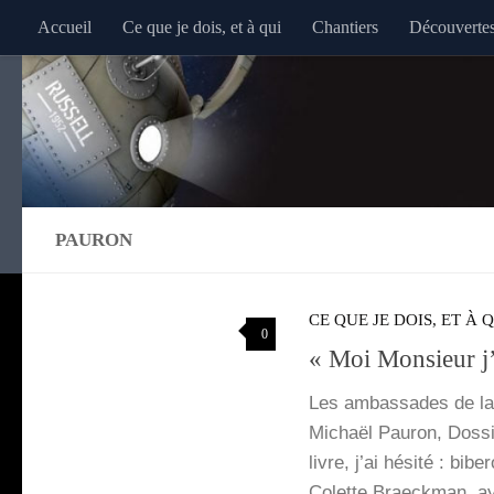
Accueil
Ce que je dois, et à qui
Chantiers
Découverte
Au dessous du contenu
PAURON
CE QUE JE DOIS, ET À 
0
« Moi Monsieur j’a
Les ambas­sades de la Fra
Michaël Pau­ron, Dos­s
livre, j’ai hési­té : bi
Colette Brae­ck­man, ay