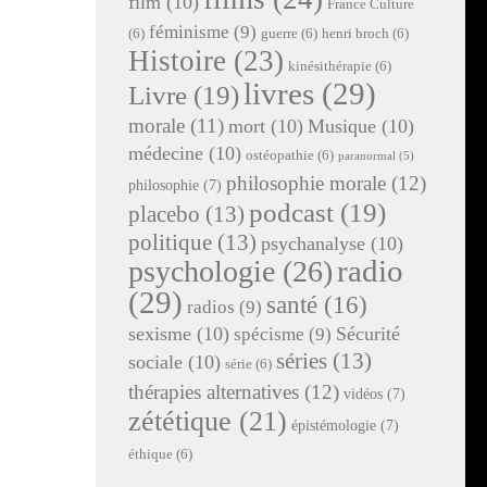
film
(10)
France Culture
féminisme
(9)
(6)
guerre
(6)
henri broch
(6)
Histoire
(23)
kinésithérapie
(6)
livres
(29)
Livre
(19)
morale
(11)
mort
(10)
Musique
(10)
médecine
(10)
ostéopathie
(6)
paranormal
(5)
philosophie morale
(12)
philosophie
(7)
podcast
(19)
placebo
(13)
politique
(13)
psychanalyse
(10)
radio
psychologie
(26)
(29)
santé
(16)
radios
(9)
sexisme
(10)
Sécurité
spécisme
(9)
séries
(13)
sociale
(10)
série
(6)
thérapies alternatives
(12)
vidéos
(7)
zététique
(21)
épistémologie
(7)
éthique
(6)