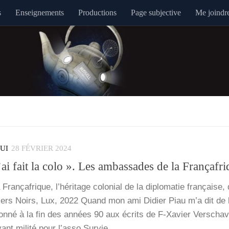
s
Enseignements
Productions
Page subjective
Me joindr
QUI
28 FÉVRIER 2024
i fait la colo ». Les ambassades de la Françafri
n­ça­frique, l’hé­ri­tage colo­nial de la diplo­ma­tie fran­çaise,
iers Noirs, Lux, 2022 Quand mon ami Didier Piau m’a dit de l
be­ron­né à la fin des années 90 aux écrits de F‑Xavier Ver­scha
ant mili­té pour l’as­so Sur­vie…