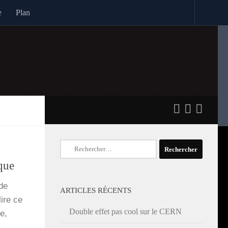
e
Plan
Rechercher :
que
 de
ARTICLES RÉCENTS
ire ce
Double effet pas cool sur le CERN
ve,