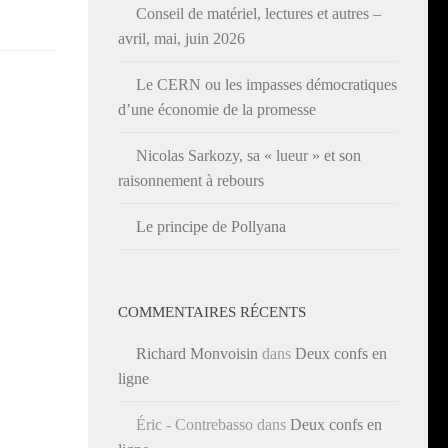
Conseil de matériel, lectures et autres –
avril, mai, juin 2026
Le CERN ou les impasses démocratiques
d’une économie de la promesse
Nicolas Sarkozy, sa « lueur » et son
raisonnement à rebours
Le principe de Pollyana
COMMENTAIRES RÉCENTS
Richard Monvoisin
dans
Deux confs en
ligne
Éric - Contrebasso
dans
Deux confs en