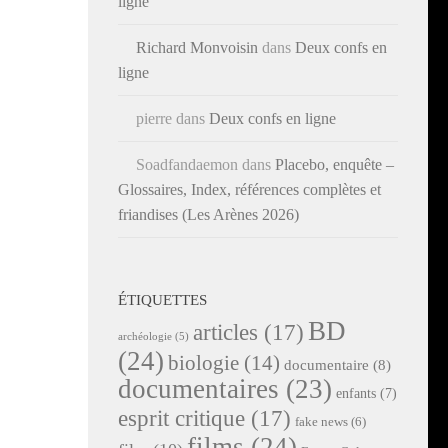
ligne
Richard Monvoisin
dans
Deux confs en
ligne
pierre
dans
Deux confs en ligne
Soadfandaemon
dans
Placebo, enquête –
Glossaires, Index, références complètes et
friandises (Les Arènes 2026)
ÉTIQUETTES
BD
articles
(17)
archéologie
(5)
(24)
biologie
(14)
documentaire
(8)
documentaires
(23)
enfants
(7)
esprit critique
(17)
fake news
(6)
films
(24)