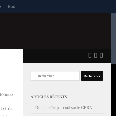
e
Plan
Rechercher :
é­tique
ARTICLES RÉCENTS
­
Double effet pas cool sur le CERN
de très
r ici,…