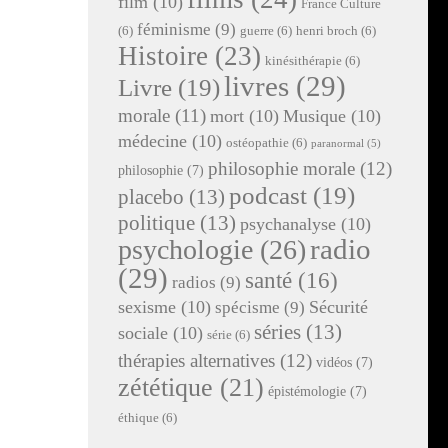
film
(10)
France Culture
féminisme
(9)
(6)
guerre
(6)
henri broch
(6)
Histoire
(23)
kinésithérapie
(6)
livres
(29)
Livre
(19)
morale
(11)
mort
(10)
Musique
(10)
médecine
(10)
ostéopathie
(6)
paranormal
(5)
philosophie morale
(12)
philosophie
(7)
podcast
(19)
placebo
(13)
politique
(13)
psychanalyse
(10)
radio
psychologie
(26)
(29)
santé
(16)
radios
(9)
sexisme
(10)
Sécurité
spécisme
(9)
séries
(13)
sociale
(10)
série
(6)
thérapies alternatives
(12)
vidéos
(7)
zététique
(21)
épistémologie
(7)
éthique
(6)