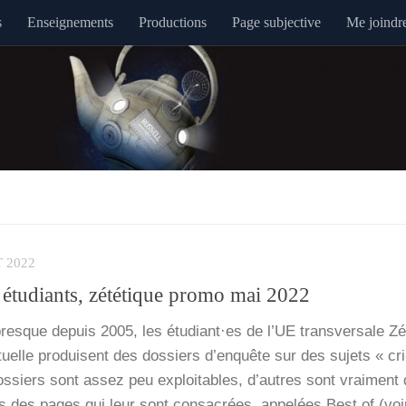
s
Enseignements
Productions
Page subjective
Me joindr
 2022
s étudiants, zététique promo mai 2022
sque depuis 2005, les étudiant·es de l’UE trans­ver­sale Zét
c­tuelle pro­duisent des dos­siers d’enquête sur des sujets « cri
dos­siers sont assez peu exploi­tables, d’autres sont vrai­ment 
s des pages qui leur sont consa­crées, appe­lées Best of (voi