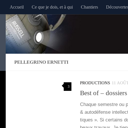
Accueil
Ce que je dois, et à qui
Chantiers
Découverte
Au dessous du contenu
PELLEGRINO ERNETTI
PRODUCTIONS
11 AOÛT
3
Best of – dossier
Chaque semestre ou pre
& auto­dé­fense intel­le
tiques ». Si cer­tains 
beaux tra­vaux. Je tien