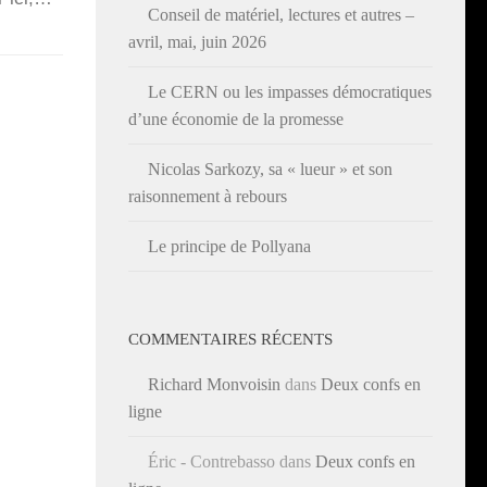
Conseil de matériel, lectures et autres –
avril, mai, juin 2026
Le CERN ou les impasses démocratiques
d’une économie de la promesse
Nicolas Sarkozy, sa « lueur » et son
raisonnement à rebours
Le principe de Pollyana
COMMENTAIRES RÉCENTS
Richard Monvoisin
dans
Deux confs en
ligne
Éric - Contrebasso
dans
Deux confs en