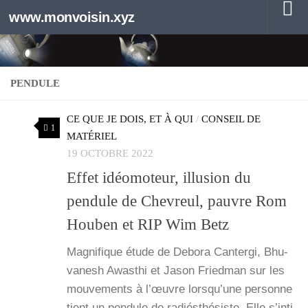
www.monvoisin.xyz
Au dessous du contenu
PENDULE
CE QUE JE DOIS, ET À QUI
/
CONSEIL DE
1
MATÉRIEL
19 OCTOBRE 2022
Effet idéomoteur, illusion du
pendule de Chevreul, pauvre Rom
Houben et RIP Wim Betz
Magni­fique étude de Debo­ra Can­ter­gi, Bhu­
va­nesh Awas­thi et Jason Fried­man sur les
mou­ve­ments à l’œuvre lors­qu’une per­sonne
tient un pen­dule de radiés­thé­siste. Elle s’in­ti­