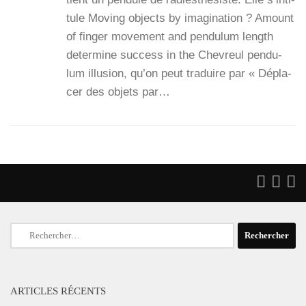
tule Moving objects by ima­gi­na­tion ? Amount
of fin­ger move­ment and pen­du­lum length
deter­mine suc­cess in the Che­vreul pen­du­
lum illu­sion, qu’on peut tra­duire par « Dépla­
cer des objets par…
Rechercher :
ARTICLES RÉCENTS