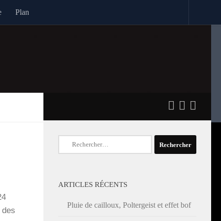
e
Plan
Rechercher :
ARTICLES RÉCENTS
24
Pluie de cailloux, Poltergeist et effet bof
s des