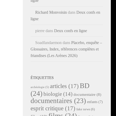
ligne
Richard Monvoisin
dans
Deux confs en
ligne
pierre
dans
Deux confs en ligne
Soadfandaemon
dans
Placebo, enquête –
Glossaires, Index, références complètes et
friandises (Les Arènes 2026)
ÉTIQUETTES
BD
articles
(17)
archéologie
(5)
(24)
biologie
(14)
documentaire
(8)
documentaires
(23)
enfants
(7)
esprit critique
(17)
fake news
(6)
films
(24)