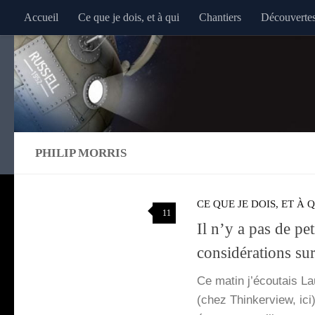
Accueil
Ce que je dois, et à qui
Chantiers
Découverte
Au dessous du contenu
PHILIP MORRIS
CE QUE JE DOIS, ET À 
11
Il n’y a pas de pet
considérations sur
Ce matin j’é­cou­tais La
(chez Thin­ker­view, ici)