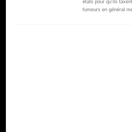
états pour qu’ils taxen
fumeurs en géné­ral meu