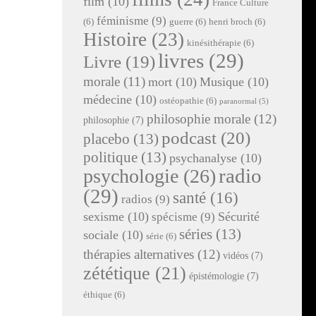
film
(10)
France Culture
féminisme
(9)
(6)
guerre
(6)
henri broch
(6)
Histoire
(23)
kinésithérapie
(6)
livres
(29)
Livre
(19)
morale
(11)
mort
(10)
Musique
(10)
médecine
(10)
ostéopathie
(6)
paranormal
(5)
philosophie morale
(12)
philosophie
(7)
podcast
(20)
placebo
(13)
politique
(13)
psychanalyse
(10)
radio
psychologie
(26)
(29)
santé
(16)
radios
(9)
sexisme
(10)
Sécurité
spécisme
(9)
séries
(13)
sociale
(10)
série
(6)
thérapies alternatives
(12)
vidéos
(7)
zététique
(21)
épistémologie
(7)
éthique
(6)