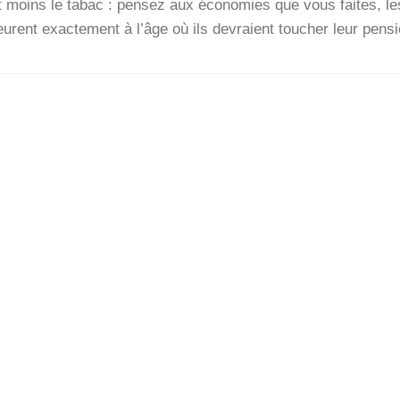
t moins le tabac : pen­sez aux éco­no­mies que vous faites, le
rent exac­te­ment à l’âge où ils devraient tou­cher leur pen­