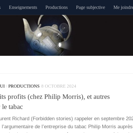
s
Enseignements
Productions
Page subjective
Me joindr
QUI
/
PRODUCTIONS
8 OCTOBRE 2024
its profits (chez Philip Morris), et autres
 le tabac
urent Richard (For­bid­den sto­ries) rap­pe­ler en sep­tembre 20
 l’ar­gu­men­taire de l’en­tre­prise du tabac Phi­lip Mor­ris auprè