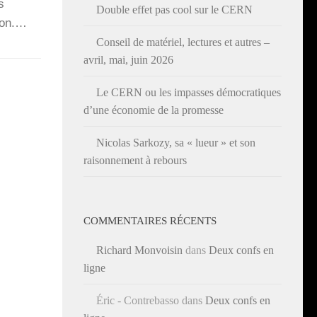
s
Double effet pas cool sur le CERN
sion.…
Conseil de matériel, lectures et autres –
avril, mai, juin 2026
Le CERN ou les impasses démocratiques
d’une économie de la promesse
Nicolas Sarkozy, sa « lueur » et son
raisonnement à rebours
COMMENTAIRES RÉCENTS
Richard Monvoisin
dans
Deux confs en
ligne
Éric - Contrebasso
dans
Deux confs en