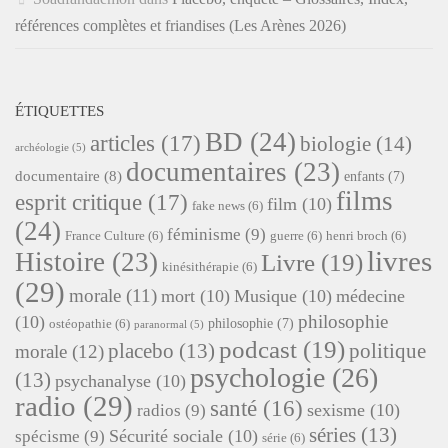
références complètes et friandises (Les Arènes 2026)
ÉTIQUETTES
BD
(24)
articles
(17)
biologie
(14)
archéologie
(5)
documentaires
(23)
documentaire
(8)
enfants
(7)
films
esprit critique
(17)
film
(10)
fake news
(6)
(24)
féminisme
(9)
France Culture
(6)
guerre
(6)
henri broch
(6)
livres
Histoire
(23)
Livre
(19)
kinésithérapie
(6)
(29)
morale
(11)
mort
(10)
Musique
(10)
médecine
philosophie
(10)
philosophie
(7)
ostéopathie
(6)
paranormal
(5)
podcast
(19)
placebo
(13)
politique
morale
(12)
psychologie
(26)
(13)
psychanalyse
(10)
radio
(29)
santé
(16)
sexisme
(10)
radios
(9)
séries
(13)
Sécurité sociale
(10)
spécisme
(9)
série
(6)