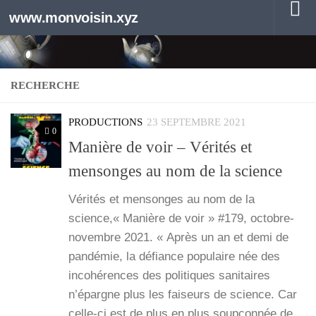
www.monvoisin.xyz
Au dessous du contenu
RECHERCHE
PRODUCTIONS
23 SEPTEMBRE 2021
0
Manière de voir – Vérités et
mensonges au nom de la science
Véri­tés et men­songes au nom de la
science,« Manière de voir » #179, octobre-
novembre 2021. « Après un an et demi de
pan­dé­mie, la défiance popu­laire née des
inco­hé­rences des poli­tiques sani­taires
n’épargne plus les fai­seurs de science. Car
celle-ci est de plus en plus soup­çon­née de