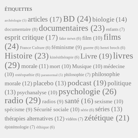
ÉTIQUETTES
BD
(24)
articles
(17)
biologie
(14)
archéologie
(5)
documentaires
(23)
documentaire
(8)
enfants
(7)
films
esprit critique
(17)
film
(10)
fake news
(6)
(24)
féminisme
(9)
France Culture
(6)
guerre
(6)
henri broch
(6)
livres
Histoire
(23)
Livre
(19)
kinésithérapie
(6)
(29)
morale
(11)
mort
(10)
Musique
(10)
médecine
philosophie
(10)
philosophie
(7)
ostéopathie
(6)
paranormal
(5)
podcast
(19)
placebo
(13)
politique
morale
(12)
psychologie
(26)
(13)
psychanalyse
(10)
radio
(29)
santé
(16)
sexisme
(10)
radios
(9)
séries
(13)
Sécurité sociale
(10)
spécisme
(9)
série
(6)
zététique
(21)
thérapies alternatives
(12)
vidéos
(7)
épistémologie
(7)
éthique
(6)