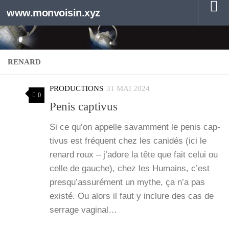
www.monvoisin.xyz
Au dessous du contenu
RENARD
PRODUCTIONS
31 MAI 2024
0
Penis captivus
Si ce qu’on appelle savam­ment le penis cap­
ti­vus est fré­quent chez les cani­dés (ici le
renard roux – j’a­dore la tête que fait celui ou
celle de gauche), chez les Humains, c’est
pres­qu’as­su­ré­ment un mythe, ça n’a pas
exis­té. Ou alors il faut y inclure des cas de
ser­rage vagi­nal…