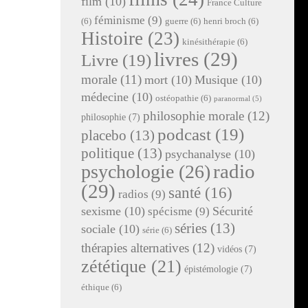
film
(10)
France Culture
féminisme
(9)
(6)
guerre
(6)
henri broch
(6)
Histoire
(23)
kinésithérapie
(6)
livres
(29)
Livre
(19)
morale
(11)
mort
(10)
Musique
(10)
médecine
(10)
ostéopathie
(6)
paranormal
(5)
philosophie morale
(12)
philosophie
(7)
podcast
(19)
placebo
(13)
politique
(13)
psychanalyse
(10)
radio
psychologie
(26)
(29)
santé
(16)
radios
(9)
sexisme
(10)
Sécurité
spécisme
(9)
séries
(13)
sociale
(10)
série
(6)
thérapies alternatives
(12)
vidéos
(7)
zététique
(21)
épistémologie
(7)
éthique
(6)