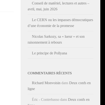
Conseil de matériel, lectures et autres –
avril, mai, juin 2026
Le CERN ou les impasses démocratiques
d’une économie de la promesse
Nicolas Sarkozy, sa « lueur » et son
raisonnement à rebours
Le principe de Pollyana
COMMENTAIRES RÉCENTS
Richard Monvoisin
dans
Deux confs en
ligne
Éric - Contrebasso
dans
Deux confs en