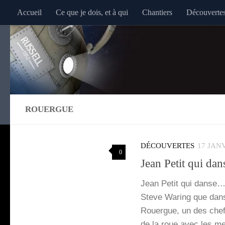
Accueil
Ce que je dois, et à qui
Chantiers
Découverte
Au dessous du contenu
ROUERGUE
DÉCOUVERTES
17 JAN
0
Jean Petit qui dan
Jean Petit qui danse… j
Steve Waring que dans c
Rouergue, un des chefs 
de la roue avec les m