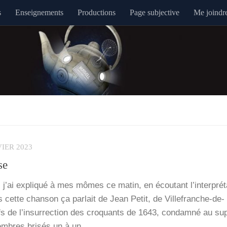
s
Enseignements
Productions
Page subjective
Me joindr
VIER 2023
se
’ai expli­qué à mes mômes ce matin, en écou­tant l’in­ter­pré­t
ette chan­son ça par­lait de Jean Petit, de Vil­­le­­franche-de-
de l’in­sur­rec­tion des cro­quants de 1643, condam­né au sup
embres bri­sés un à un.…