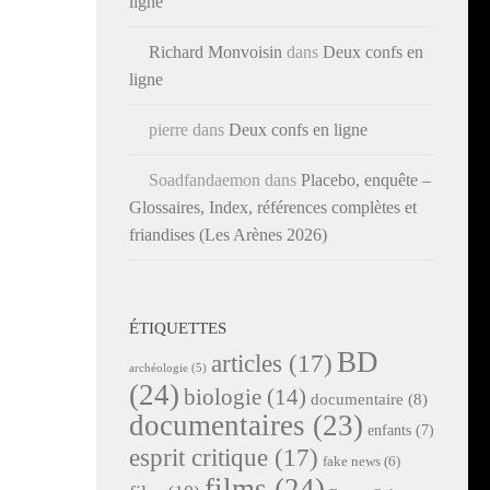
ligne
Richard Monvoisin
dans
Deux confs en
ligne
pierre
dans
Deux confs en ligne
Soadfandaemon
dans
Placebo, enquête –
Glossaires, Index, références complètes et
friandises (Les Arènes 2026)
ÉTIQUETTES
BD
articles
(17)
archéologie
(5)
(24)
biologie
(14)
documentaire
(8)
documentaires
(23)
enfants
(7)
esprit critique
(17)
fake news
(6)
films
(24)