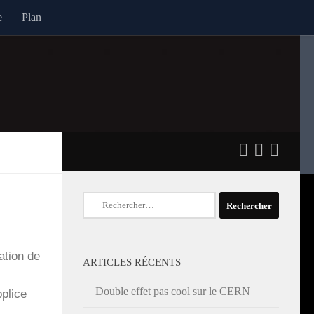
e
Plan
Rechercher :
a­tion de
ARTICLES RÉCENTS
Double effet pas cool sur le CERN
­plice