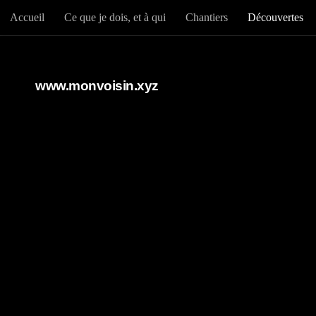
Accueil
Ce que je dois, et à qui
Chantiers
Découvertes
Au dessous du contenu
www.monvoisin.xyz