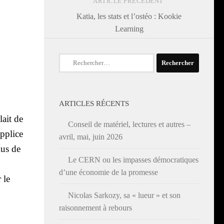
ARTICLE PRÉCÉDENT
Katia, les stats et l’ostéo : Kookie
Learning
Rechercher :
ARTICLES RÉCENTS
lait de
Conseil de matériel, lectures et autres –
p­plice
avril, mai, juin 2026
lus de
Le CERN ou les impasses démocratiques
d’une économie de la promesse
 le
Nicolas Sarkozy, sa « lueur » et son
raisonnement à rebours