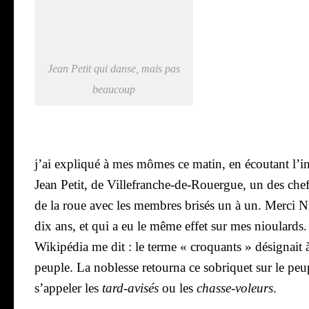
Jean Petit qui danse, mais pas
beau­coup
j’ai expli­qué à mes mômes ce matin, en écou­tant l’in­
Jean Petit, de Vil­le­franche-de-Rouergue, un des chef
de la roue avec les membres bri­sés un à un. Mer­ci Nic
dix ans, et qui a eu le même effet sur mes niou­lards.
Wiki­pé­dia me dit : le terme « cro­quants » dési­gnait à
peuple. La noblesse retour­na ce sobri­quet sur le peupl
s’appeler les
tard-avi­sés
ou les
chasse-voleurs
.