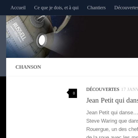
Accueil
Ce que je dois, et à qui
Chantiers
Découverte
Au dessous du contenu
CHANSON
DÉCOUVERTES
17 JAN
0
Jean Petit qui dan
Jean Petit qui danse… j
Steve Waring que dans c
Rouergue, un des chefs 
de la roue avec les m