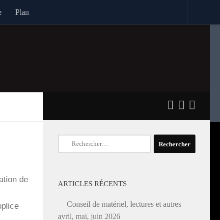
e
Plan
Rechercher :
a­tion de
ARTICLES RÉCENTS
Conseil de matériel, lectures et autres –
­plice
avril, mai, juin 2026