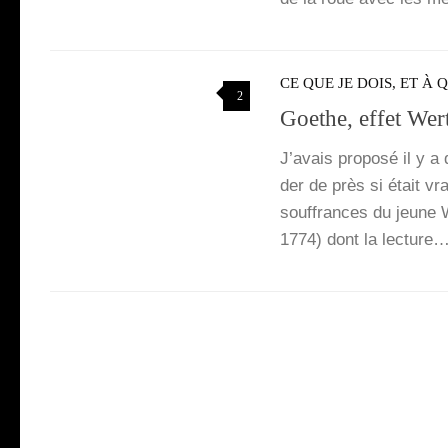
CE QUE JE DOIS, ET À 
2
Goethe, effet Wer
J’a­vais pro­po­sé il y 
der de près si était v
souf­frances du jeune W
1774) dont la lec­ture