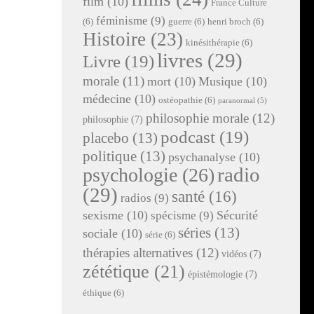
film
(10)
France Culture
féminisme
(9)
(6)
guerre
(6)
henri broch
(6)
Histoire
(23)
kinésithérapie
(6)
livres
(29)
Livre
(19)
morale
(11)
mort
(10)
Musique
(10)
médecine
(10)
ostéopathie
(6)
paranormal
(5)
philosophie morale
(12)
philosophie
(7)
podcast
(19)
placebo
(13)
politique
(13)
psychanalyse
(10)
radio
psychologie
(26)
(29)
santé
(16)
radios
(9)
sexisme
(10)
Sécurité
spécisme
(9)
séries
(13)
sociale
(10)
série
(6)
thérapies alternatives
(12)
vidéos
(7)
zététique
(21)
épistémologie
(7)
éthique
(6)