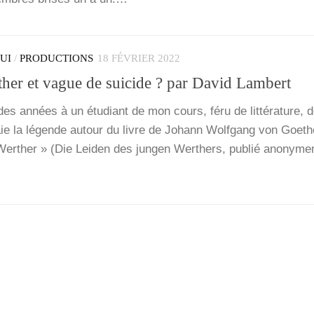
QUI
/
PRODUCTIONS
18 FÉVRIER 2022
ther et vague de suicide ? par David Lambert
a des années à un étu­diant de mon cours, féru de lit­té­ra­ture, 
raie la légende autour du livre de Johann Wolf­gang von Goet
er­ther » (Die Lei­den des jun­gen Wer­thers, publié ano­ny­me
…