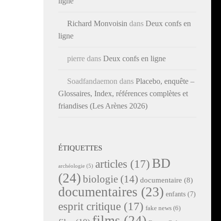
ligne
Richard Monvoisin
dans
Deux confs en
ligne
pierre
dans
Deux confs en ligne
Soadfandaemon
dans
Placebo, enquête –
Glossaires, Index, références complètes et
friandises (Les Arènes 2026)
ÉTIQUETTES
BD
articles
(17)
archéologie
(5)
(24)
biologie
(14)
documentaire
(8)
documentaires
(23)
enfants
(7)
esprit critique
(17)
fake news
(6)
films
(24)