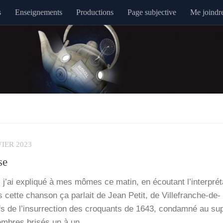
s
Enseignements
Productions
Page subjective
Me joindr
VIER 2023
se
’ai expli­qué à mes mômes ce matin, en écou­tant l’in­ter­pré­t
ette chan­son ça par­lait de Jean Petit, de Vil­­le­­franche-de-
de l’in­sur­rec­tion des cro­quants de 1643, condam­né au sup
embres bri­sés un à un.…