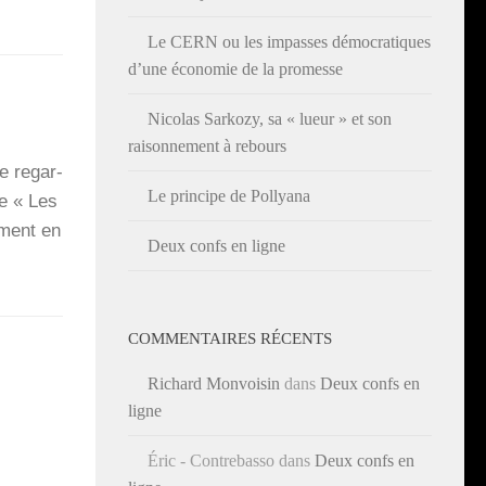
Le CERN ou les impasses démocratiques
d’une économie de la promesse
Nicolas Sarkozy, sa « lueur » et son
raisonnement à rebours
de regar­
Le principe de Pollyana
he « Les
­ment en
Deux confs en ligne
COMMENTAIRES RÉCENTS
Richard Monvoisin
dans
Deux confs en
ligne
Éric - Contrebasso
dans
Deux confs en